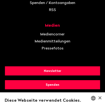
Spenden / Kontoangaben
RSS
Medien
Mediencorner
Medienmitteilungen
Pressefotos
Newsletter
Spenden
×
Mitglied werden
Diese Webseite verwendet Cookies.