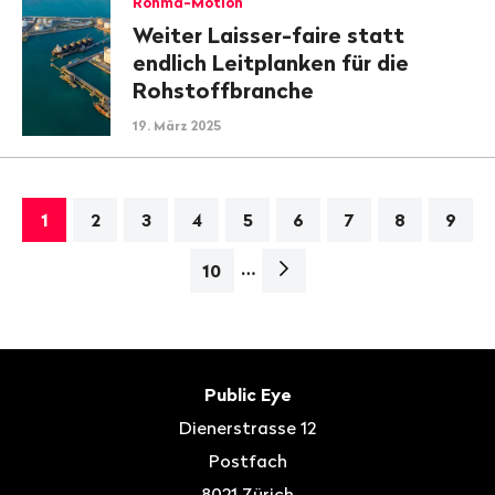
Rohma-Motion
Weiter Laisser-faire statt
endlich Leitplanken für die
Rohstoffbranche
19. März 2025
1
2
3
4
5
6
7
8
9
…
Nächste
10
Seite>
Fusszeile
Kontakt
Public Eye
Dienerstrasse 12
Postfach
8021
Zürich