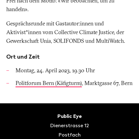
Frei nach dem Motto: «Wir beobachten, um zu
handeln».
Gesprächsrunde mit Gastautor:innen und
Aktivist*innen vom Collective Climate Justice, der
Gewerkschaft Unia, SOLIFONDS und MultiWatch.
Ort und Zeit
Montag, 24. April 2023, 19.30 Uhr
Politforum Bern (Käfigturm)
, Marktgasse 67, Bern
Fusszeile
Kontakt
Public Eye
Dienerstrasse 12
Postfach