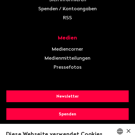
Spenden / Kontoangaben
RSS
Medien
Mediencorner
Medienmitteilungen
Pressefotos
Newsletter
Spenden
×
Mitglied werden
Diese Webseite verwendet Cookies.