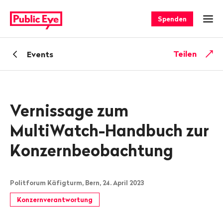
Navigieren
Schnellnavigation
auf
Spenden
Men
publiceye.ch
Zurück
Teilen
Events
zu
Vernissage zum
MultiWatch-Handbuch zur
Konzernbeobachtung
Politforum Käfigturm, Bern, 24. April 2023
Konzernverantwortung