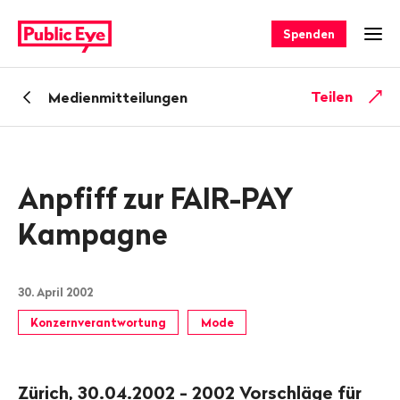
Navigieren
Schnellnavigation
auf
Spenden
Men
publiceye.ch
Zurück
Teilen
Medienmitteilungen
zu
Anpfiff zur FAIR-PAY
Kampagne
30. April 2002
Konzernverantwortung
Mode
Zürich, 30.04.2002 - 2002 Vorschläge für