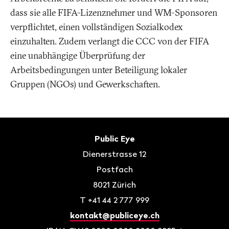
dass sie alle FIFA-Lizenznehmer und WM-Sponsoren
verpflichtet, einen vollständigen Sozialkodex
einzuhalten. Zudem verlangt die CCC von der FIFA
eine unabhängige Überprüfung der
Arbeitsbedingungen unter Beteiligung lokaler
Gruppen (NGOs) und Gewerkschaften.
Fusszeile
Kontakt
Public Eye
Dienerstrasse 12
Postfach
8021
Zürich
T
+41 44 2 777 999
kontakt@publiceye.ch