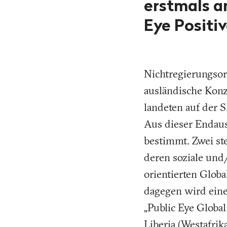
erstmals a
Eye Positi
Nichtregierungsor
ausländische Konz
landeten auf der S
Aus dieser Endaus
bestimmt. Zwei st
deren soziale und/
orientierten Glob
dagegen wird eine
„Public Eye Globa
Liberia (Westafrik