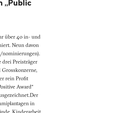
 „Public
hr über 40 in- und
niert. Neun davon
ch/nominierungen).
 drei Preisträger
d Grosskonzerne,
r rein Profit
Positive Award“
usgezeichnet.Der
mmiplantagen in
tände. Kinderarbeit