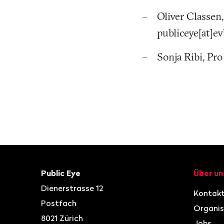
Oliver Classen,
publiceye[at]ev
Sonja Ribi, Pro
Fusszeile
Kontakt
Navigat
Public Eye
Über un
Dienerstrasse 12
Kontak
Postfach
Organis
8021
Zürich
Jobs