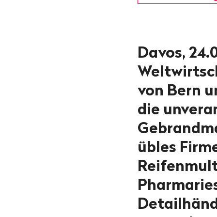
Davos, 24.
Weltwirtsc
von Bern u
die unvera
Gebrandma
übles Firm
Reifenmult
Pharmaries
Detailhänd