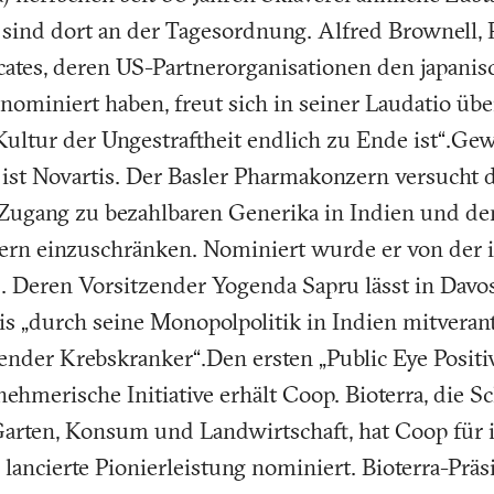
sind dort an der Tagesordnung. Alfred Brownell, 
tes, deren US-Partnerorganisationen den japanis
ominiert haben, freut sich in seiner Laudatio übe
Kultur der Ungestraftheit endlich zu Ende ist“.Ge
ist Novartis. Der Basler Pharmakonzern versucht d
 Zugang zu bezahlbaren Generika in Indien und de
rn einzuschränken. Nominiert wurde er von der 
. Deren Vorsitzender Yogenda Sapru lässt in Davos
is „durch seine Monopolpolitik in Indien mitverant
ender Krebskranker“.Den ersten „Public Eye Positi
nehmerische Initiative erhält Coop. Bioterra, die S
Garten, Konsum und Landwirtschaft, hat Coop für
 lancierte Pionierleistung nominiert. Bioterra-Prä