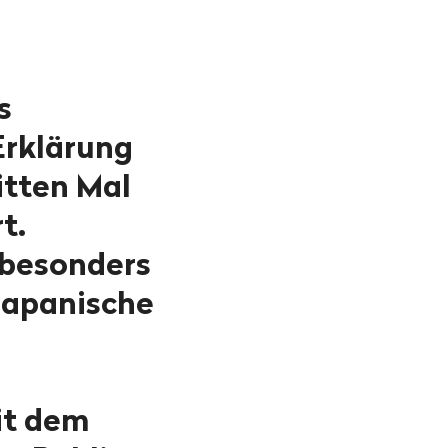
s
Erklärung
itten Mal
t.
 besonders
japanische
it dem