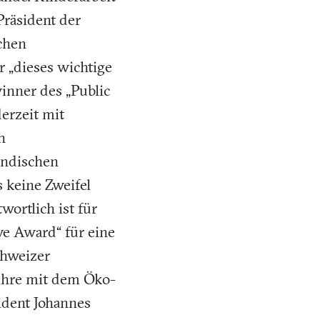
Präsident der
chen
r „dieses wichtige
winner des „Public
erzeit mit
n
indischen
 keine Zweifel
wortlich ist für
ve Award“ für eine
chweizer
 ihre mit dem Öko-
sident Johannes