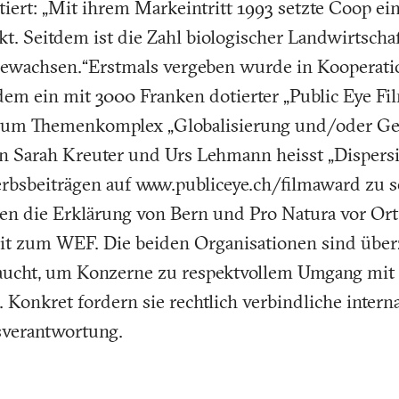
tiert: „Mit ihrem Markeintritt 1993 setzte Coop ei
. Seitdem ist die Zahl biologischer Landwirtschaf
ewachsen.“Erstmals vergeben wurde in Kooperati
dem ein mit 3000 Franken dotierter „Public Eye F
zum Themenkomplex „Globalisierung und/oder Ger
on Sarah Kreuter und Urs Lehmann heisst „Dispers
rbsbeiträgen auf www.publiceye.ch/filmaward zu 
fen die Erklärung von Bern und Pro Natura vor Ort
it zum WEF. Die beiden Organisationen sind überz
raucht, um Konzerne zu respektvollem Umgang mi
Konkret fordern sie rechtlich verbindliche intern
verantwortung.