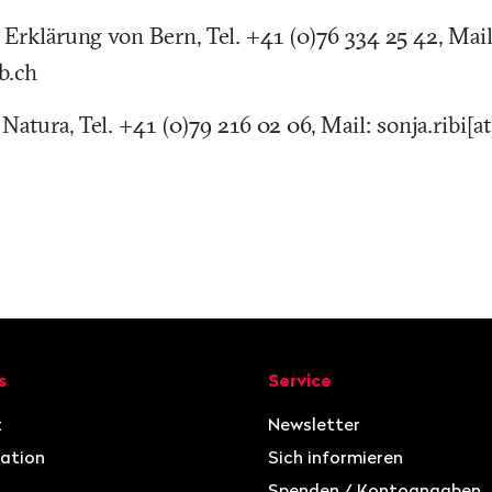
 Erklärung von Bern, Tel. +41 (0)76 334 25 42, Mail
b.ch
 Natura, Tel. +41 (0)79 216 02 06, Mail: sonja.ribi[a
ion
s
Service
t
Newsletter
ation
Sich informieren
Spenden / Kontoangaben