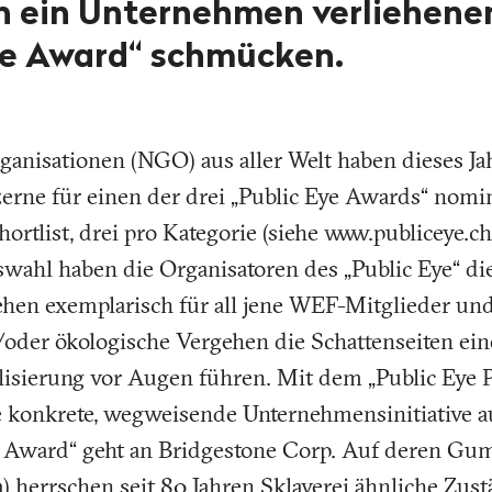
n ein Unternehmen verliehenen
ve Award“ schmücken.
ganisationen (NGO) aus aller Welt haben dieses Ja
erne für einen der drei „Public Eye Awards“ nomi
hortlist, drei pro Kategorie (siehe www.publiceye.
wahl haben die Organisatoren des „Public Eye“ die
ehen exemplarisch für all jene WEF-Mitglieder un
oder ökologische Vergehen die Schattenseiten eine
alisierung vor Augen führen. Mit dem „Public Eye 
 konkrete, wegweisende Unternehmensinitiative a
l Award“ geht an Bridgestone Corp. Auf deren Gu
a) herrschen seit 80 Jahren Sklaverei ähnliche Zus