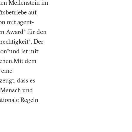
nen Meilenstein im
tsbetriebe auf
on mit agent-
ilm Award“ für den
echtigkeit“. Der
ion“und ist mit
sehen.Mit dem
 eine
eugt, dass es
t Mensch und
ationale Regeln