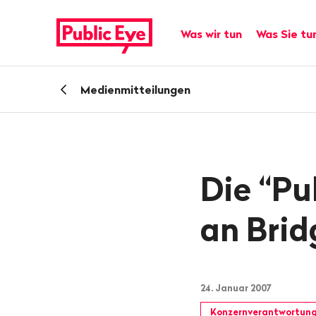
Navigieren
Schnellnavigation
auf
Hauptnavigation
Was wir tun
Was Sie tu
publiceye.ch
Zurück
Medienmitteilungen
zu
Die “Pu
an Brid
24. Januar 2007
Konzernverantwortun