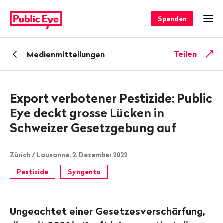
Navigieren
Schnellnavigation
auf
Spenden
Men
publiceye.ch
Zurück
Teilen
Medienmitteilungen
zu
Export verbotener Pestizide: Public
Eye deckt grosse Lücken in
Schweizer Gesetzgebung auf
Zürich / Lausanne, 2. Dezember 2022
Pestizide
Syngenta
Ungeachtet einer Gesetzesverschärfung,