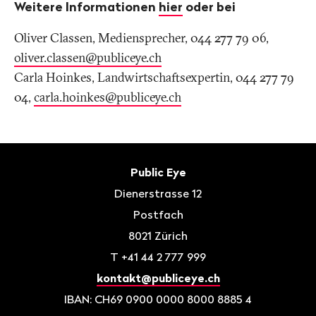
Weitere Informationen
hier
oder bei
Oliver Classen, Mediensprecher, 044 277 79 06,
oliver.classen@publiceye
.
ch
Carla Hoinkes, Landwirtschaftsexpertin, 044 277 79
04,
carla.hoinkes@publiceye
.
ch
Fusszeile
Kontakt
Public Eye
Dienerstrasse 12
Postfach
8021
Zürich
T
+41 44 2 777 999
kontakt@publiceye.ch
IBAN: CH69 0900 0000 8000 8885 4