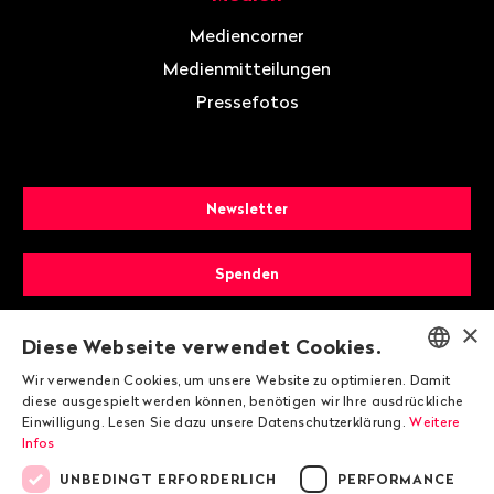
Mediencorner
Medienmitteilungen
Pressefotos
Newsletter
Spenden
×
Mitglied werden
Diese Webseite verwendet Cookies.
Wir verwenden Cookies, um unsere Website zu optimieren. Damit
ENGLISH
diese ausgespielt werden können, benötigen wir Ihre ausdrückliche
Einwilligung. Lesen Sie dazu unsere Datenschutzerklärung.
Weitere
DEUTSCH
Infos
FRANÇAIS
UNBEDINGT ERFORDERLICH
PERFORMANCE