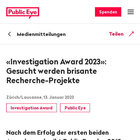
Navigieren
Schnellnavigation
auf
Spenden
Men
publiceye.ch
Zurück
Teilen
Medienmitteilungen
zu
«Investigation Award 2023»:
Gesucht werden brisante
Recherche-Projekte
Zürich/Lausanne, 13. Januar 2023
Investigation Award
Public Eye
Nach dem Erfolg der ersten beiden