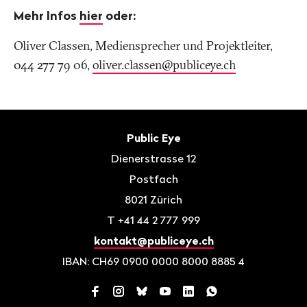
Mehr Infos
hier
oder:
Oliver Classen, Mediensprecher und Projektleiter,
044 277 79 06,
oliver.classen@publiceye
.
ch
Fusszeile
Kontakt
Public Eye
Dienerstrasse 12
Postfach
8021
Zürich
T
+41 44 2 777 999
kontakt@publiceye.ch
IBAN: CH69 0900 0000 8000 8885 4
Facebook
Instagram
Bluesky
YouTube
LinkedIn
WhatsApp