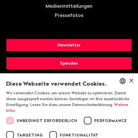
Medienmitteilungen
Pressefotos
Newsletter
Spenden
×
Mitglied werden
Diese Webseite verwendet Cookies.
Wir verwenden Cookies, um unsere Website zu optimieren. Damit
ENGLISH
diese ausgespielt werden können, benötigen wir Ihre ausdrückliche
Einwilligung. Lesen Sie dazu unsere Datenschutzerklärung.
Weitere
DEUTSCH
Infos
FRANÇAIS
UNBEDINGT ERFORDERLICH
PERFORMANCE
TARGETING
FUNKTIONALITÄT