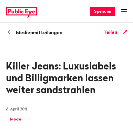
Navigieren
Schnellnavigation
auf
Spenden
Men
publiceye.ch
Zurück
Teilen
Medienmitteilungen
zu
Killer Jeans: Luxuslabels
und Billigmarken lassen
weiter sandstrahlen
6. April 2011
Mode