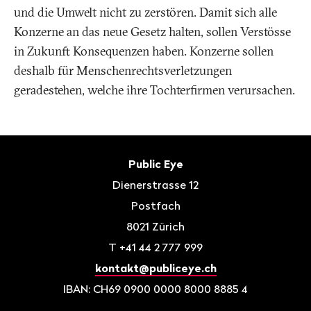
und die Umwelt nicht zu zerstören. Damit sich alle
Konzerne an das neue Gesetz halten, sollen Verstösse
in Zukunft Konsequenzen haben. Konzerne sollen
deshalb für Menschenrechtsverletzungen
geradestehen, welche ihre Tochterfirmen verursachen.
Fusszeile
Kontakt
Public Eye
Dienerstrasse 12
Postfach
8021
Zürich
T
+41 44 2 777 999
kontakt@publiceye.ch
IBAN: CH69 0900 0000 8000 8885 4