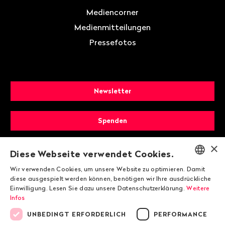
Mediencorner
Medienmitteilungen
Pressefotos
Newsletter
Spenden
×
Mitglied werden
Diese Webseite verwendet Cookies.
Wir verwenden Cookies, um unsere Website zu optimieren. Damit
ENGLISH
diese ausgespielt werden können, benötigen wir Ihre ausdrückliche
Einwilligung. Lesen Sie dazu unsere Datenschutzerklärung.
Weitere
DEUTSCH
Infos
FRANÇAIS
UNBEDINGT ERFORDERLICH
PERFORMANCE