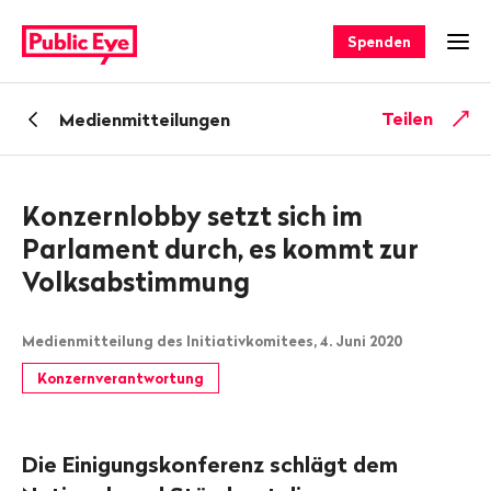
Navigieren
Schnellnavigation
auf
Spenden
Men
publiceye.ch
Zurück
Teilen
Medienmitteilungen
zu
Konzernlobby setzt sich im
Parlament durch, es kommt zur
Volksabstimmung
Medienmitteilung des Initiativkomitees, 4. Juni 2020
Konzernverantwortung
Die Einigungskonferenz schlägt dem