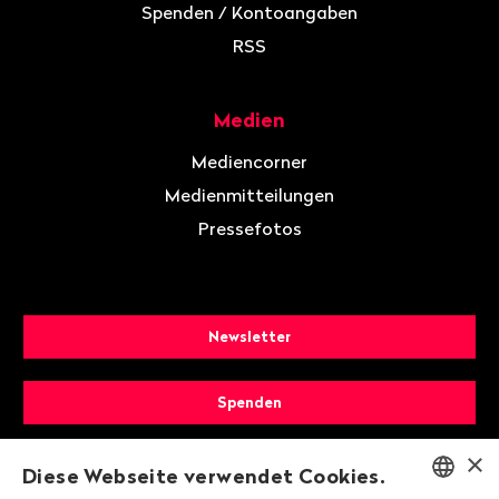
Spenden / Kontoangaben
RSS
Medien
Mediencorner
Medienmitteilungen
Pressefotos
Newsletter
Spenden
×
Mitglied werden
Diese Webseite verwendet Cookies.