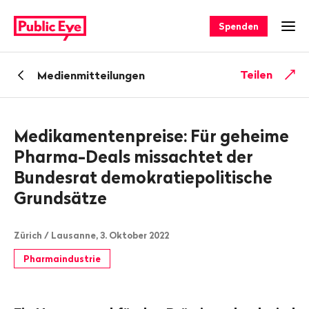
Navigieren
Schnellnavigation
auf
Spenden
Men
publiceye.ch
Zurück
Teilen
Medienmitteilungen
zu
Medikamentenpreise: Für geheime
Pharma-Deals missachtet der
Bundesrat demokratiepolitische
Grundsätze
Zürich / Lausanne, 3. Oktober 2022
Pharmaindustrie