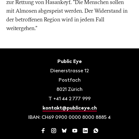
zur Rettung von Hasankeyf. "Die Menschen sollen
mit Almosen abgespeist werden. Der Widerstand in
der betroffenen Region wird in jedem Fall
weitergehen."
Fusszeile
Kontakt
Public Eye
Dienerstrasse 12
Postfach
8021
Zürich
T
+41 44 2 777 999
kontakt@publiceye.ch
IBAN: CH69 0900 0000 8000 8885 4
Facebook
Instagram
Bluesky
YouTube
LinkedIn
WhatsApp