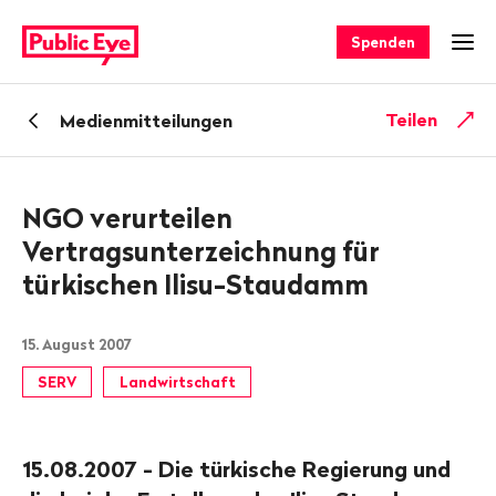
Navigieren
Schnellnavigation
auf
Spenden
Men
publiceye.ch
Zurück
Teilen
Medienmitteilungen
zu
NGO verurteilen
Vertragsunterzeichnung für
türkischen Ilisu-Staudamm
15. August 2007
SERV
Landwirtschaft
15.08.2007 - Die türkische Regierung und