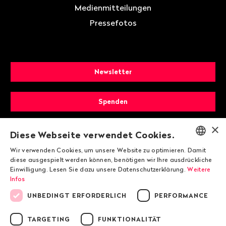
Medienmitteilungen
Pressefotos
Newsletter
Spenden
×
Mitglied werden
Diese Webseite verwendet Cookies.
Wir verwenden Cookies, um unsere Website zu optimieren. Damit
ENGLISH
diese ausgespielt werden können, benötigen wir Ihre ausdrückliche
Einwilligung. Lesen Sie dazu unsere Datenschutzerklärung.
Weitere
DEUTSCH
Infos
FRANÇAIS
UNBEDINGT ERFORDERLICH
PERFORMANCE
TARGETING
FUNKTIONALITÄT