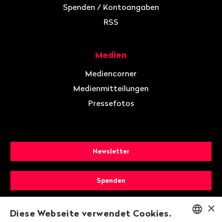
Spenden / Kontoangaben
RSS
Medien
Mediencorner
Medienmitteilungen
Pressefotos
Newsletter
Spenden
×
Mitglied werden
Diese Webseite verwendet Cookies.