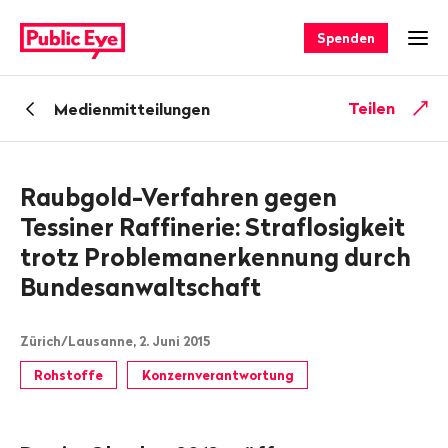
Navigieren
Schnellnavigation
auf
Spenden
Men
publiceye.ch
Zurück
Teilen
Medienmitteilungen
zu
Raubgold-Verfahren gegen
Tessiner Raffinerie: Straflosigkeit
trotz Problemanerkennung durch
Bundesanwaltschaft
Zürich/Lausanne, 2. Juni 2015
Rohstoffe
Konzernverantwortung