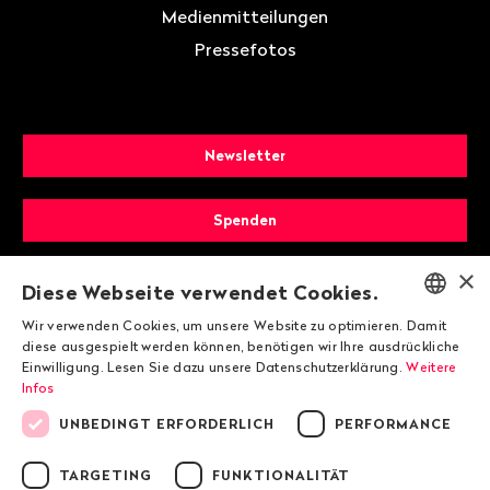
Medienmitteilungen
Pressefotos
Newsletter
Spenden
×
Mitglied werden
Diese Webseite verwendet Cookies.
Wir verwenden Cookies, um unsere Website zu optimieren. Damit
ENGLISH
diese ausgespielt werden können, benötigen wir Ihre ausdrückliche
Einwilligung. Lesen Sie dazu unsere Datenschutzerklärung.
Weitere
DEUTSCH
Infos
FRANÇAIS
UNBEDINGT ERFORDERLICH
PERFORMANCE
TARGETING
FUNKTIONALITÄT