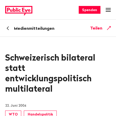
Navigieren
Schnellnavigation
auf
Spenden
Men
publiceye.ch
Zurück
Teilen
Medienmitteilungen
zu
Schweizerisch bilateral
statt
entwicklungspolitisch
multilateral
22. Juni 2004
WTO
Handelspolitik