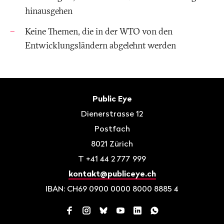
hinausgehen
Keine Themen, die in der WTO von den
Entwicklungsländern abgelehnt werden
Fusszeile
Kontakt
Public Eye
Dienerstrasse 12
Postfach
8021
Zürich
T
+41 44 2 777 999
kontakt@publiceye.ch
IBAN: CH69 0900 0000 8000 8885 4
Facebook
Instagram
Bluesky
YouTube
LinkedIn
WhatsApp