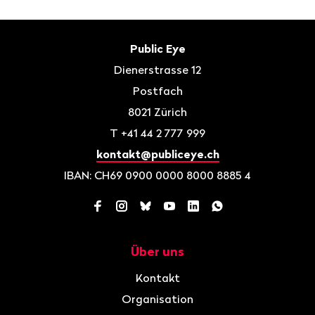
Fusszeile
Kontakt
Public Eye
Dienerstrasse 12
Postfach
8021
Zürich
T
+41 44 2 777 999
kontakt@publiceye.ch
IBAN: CH69 0900 0000 8000 8885 4
Facebook
Instagram
Bluesky
YouTube
LinkedIn
WhatsApp
Über uns
Navigation
Kontakt
Organisation