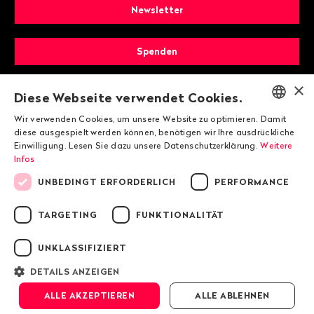
Newsletter
Spenden
×
Mitglied werden
Diese Webseite verwendet Cookies.
Wir verwenden Cookies, um unsere Website zu optimieren. Damit
ENGLISH
diese ausgespielt werden können, benötigen wir Ihre ausdrückliche
Einwilligung. Lesen Sie dazu unsere Datenschutzerklärung.
Weitere
DEUTSCH
Infos
FRANÇAIS
UNBEDINGT ERFORDERLICH
PERFORMANCE
TARGETING
FUNKTIONALITÄT
© 2026 Public Eye
UNKLASSIFIZIERT
Impressum
DETAILS ANZEIGEN
Datenschutzrichtlinie von Public Eye
ALLE AKZEPTIEREN
ALLE ABLEHNEN
AGB