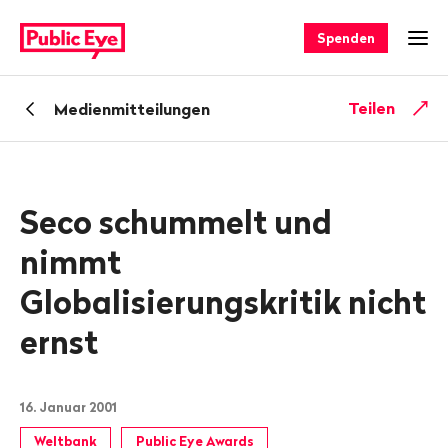
Navigieren
Schnellnavigation
auf
Spenden
Men
publiceye.ch
Zurück
Teilen
Medienmitteilungen
zu
Seco schummelt und
nimmt
Globalisierungskritik nicht
ernst
16. Januar 2001
Weltbank
Public Eye Awards