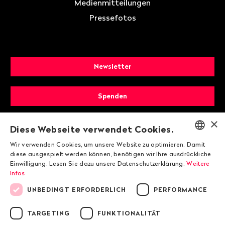
Medienmitteilungen
Pressefotos
Newsletter
Spenden
×
Mitglied werden
Diese Webseite verwendet Cookies.
Wir verwenden Cookies, um unsere Website zu optimieren. Damit
ENGLISH
diese ausgespielt werden können, benötigen wir Ihre ausdrückliche
Einwilligung. Lesen Sie dazu unsere Datenschutzerklärung.
Weitere
DEUTSCH
Infos
FRANÇAIS
UNBEDINGT ERFORDERLICH
PERFORMANCE
TARGETING
FUNKTIONALITÄT
© 2026 Public Eye