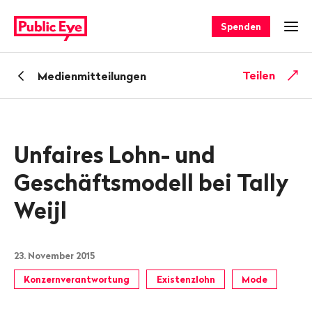
Navigieren
Schnellnavigation
auf
Spenden
Men
publiceye.ch
Zurück
Teilen
Medienmitteilungen
zu
Unfaires Lohn- und
Geschäftsmodell bei Tally
Weijl
23. November 2015
Konzernverantwortung
Existenzlohn
Mode