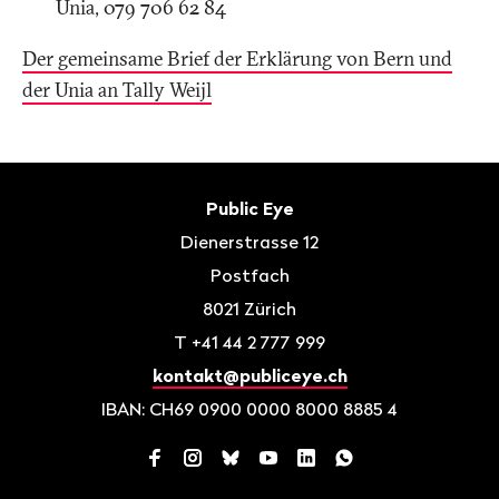
Unia, 079 706 62 84
Der gemeinsame Brief der Erklärung von Bern und
der Unia an Tally Weijl
Fusszeile
Kontakt
Public Eye
Dienerstrasse 12
Postfach
8021
Zürich
T
+41 44 2 777 999
kontakt@publiceye.ch
IBAN: CH69 0900 0000 8000 8885 4
Facebook
Instagram
Bluesky
YouTube
LinkedIn
WhatsApp