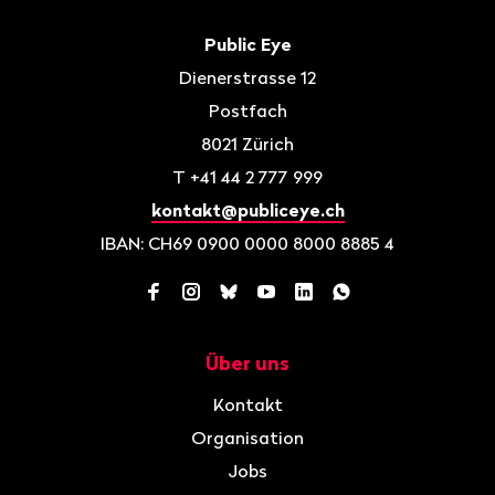
Fusszeile
Kontakt
Public Eye
Dienerstrasse 12
Postfach
8021
Zürich
T
+41 44 2 777 999
kontakt@publiceye.ch
IBAN: CH69 0900 0000 8000 8885 4
Facebook
Instagram
Bluesky
YouTube
LinkedIn
WhatsApp
Über uns
Navigation
Kontakt
Organisation
Jobs