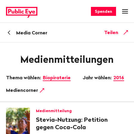
Navigieren
Schnellnavigation
auf
Spenden
Men
publiceye.ch
Zurück
Teilen
Media Corner
zu
Medienmitteilungen
Thema wählen:
Biopiraterie
Jahr wählen:
2016
Mediencorner
Medienmitteilung
Stevia-Nutzung: Petition
gegen Coca-Cola