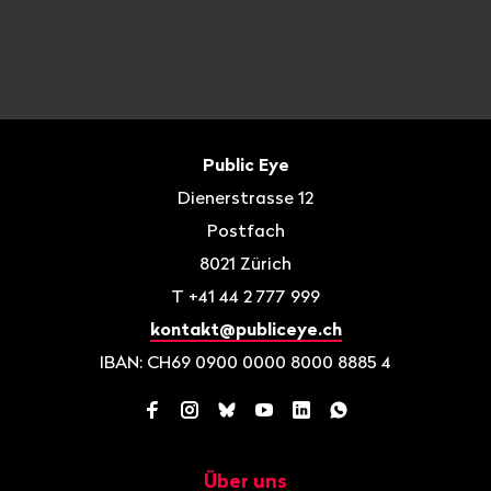
Fusszeile
Kontakt
Public Eye
Dienerstrasse 12
Postfach
8021
Zürich
T
+41 44 2 777 999
kontakt@publiceye.ch
IBAN: CH69 0900 0000 8000 8885 4
Facebook
Instagram
Bluesky
YouTube
LinkedIn
WhatsApp
Über uns
Navigation