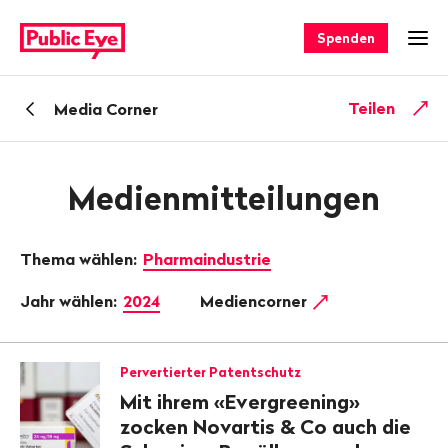
Navigieren
Schnellnavigation
auf
Spenden
Men
publiceye.ch
Zurück
Teilen
Media Corner
zu
Medienmitteilungen
Thema wählen:
Pharmaindustrie
Jahr wählen:
2024
Mediencorner
Pervertierter Patentschutz
Mit ihrem «Evergreening»
zocken Novartis & Co auch die