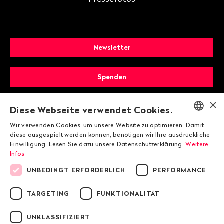
Newsletter
Spenden
×
Mitglied werden
Diese Webseite verwendet Cookies.
Wir verwenden Cookies, um unsere Website zu optimieren. Damit
ENGLISH
diese ausgespielt werden können, benötigen wir Ihre ausdrückliche
Einwilligung. Lesen Sie dazu unsere Datenschutzerklärung.
Weitere
DEUTSCH
Infos
FRANÇAIS
UNBEDINGT ERFORDERLICH
PERFORMANCE
TARGETING
FUNKTIONALITÄT
© 2026 Public Eye
UNKLASSIFIZIERT