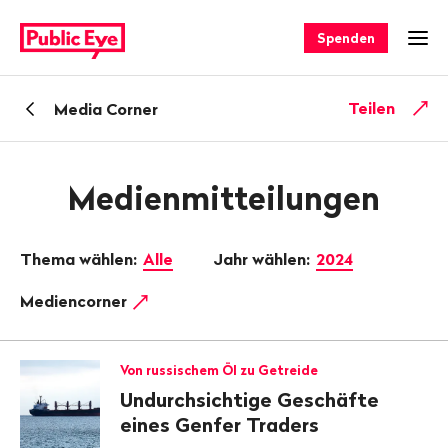
Navigieren
Schnellnavigation
auf
Spenden
Men
publiceye.ch
Zurück
Teilen
Media Corner
zu
Medienmitteilungen
Thema wählen:
Alle
Jahr wählen:
2024
Mediencorner
Von russischem Öl zu Getreide
Undurchsichtige Geschäfte
eines Genfer Traders