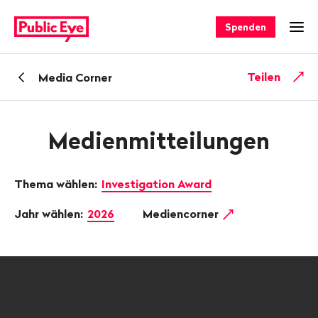
Navigieren
Schnellnavigation
auf
Spenden
Men
publiceye.ch
Zurück
Teilen
Media Corner
zu
Medienmitteilungen
Thema wählen:
Investigation Award
Jahr wählen:
2026
Mediencorner