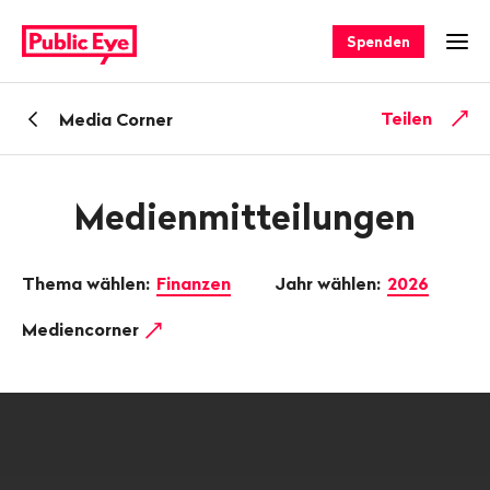
Navigieren
Schnellnavigation
auf
Spenden
Men
publiceye.ch
Zurück
Teilen
Media Corner
zu
Medienmitteilungen
Thema wählen:
Finanzen
Jahr wählen:
2026
Mediencorner