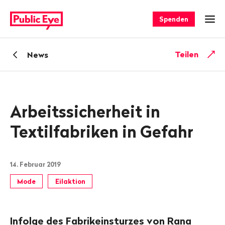
Navigieren
Schnellnavigation
auf
Spenden
Men
publiceye.ch
Zurück
Teilen
News
zu
Arbeitssicherheit in
Textilfabriken in Gefahr
14. Februar 2019
Mode
Eilaktion
Infolge des Fabrikeinsturzes von Rana