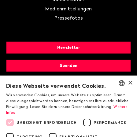
Medienmitteilungen
Pressefotos
Newsletter
Spenden
×
Mitglied werden
Diese Webseite verwendet Cookies.
Wir verwenden Cookies, um unsere Website zu optimieren. Damit
ENGLISH
diese ausgespielt werden können, benötigen wir Ihre ausdrückliche
Einwilligung. Lesen Sie dazu unsere Datenschutzerklärung.
Weitere
DEUTSCH
Infos
FRANÇAIS
UNBEDINGT ERFORDERLICH
PERFORMANCE
TARGETING
FUNKTIONALITÄT