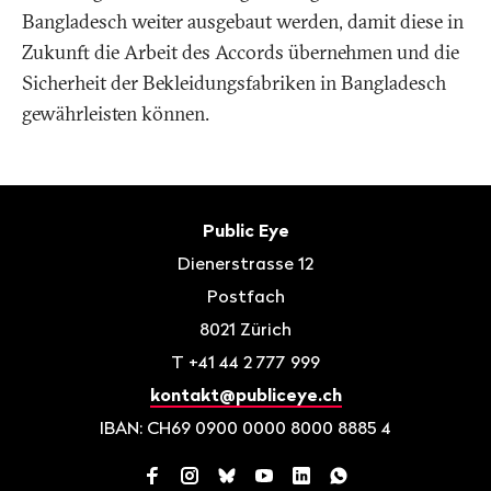
Bangladesch weiter ausgebaut werden, damit diese in
Zukunft die Arbeit des Accords übernehmen und die
Sicherheit der Bekleidungsfabriken in Bangladesch
gewährleisten können.
Fusszeile
Kontakt
Public Eye
Dienerstrasse 12
Postfach
8021
Zürich
T
+41 44 2 777 999
kontakt@publiceye.ch
IBAN: CH69 0900 0000 8000 8885 4
Facebook
Instagram
Bluesky
YouTube
LinkedIn
WhatsApp