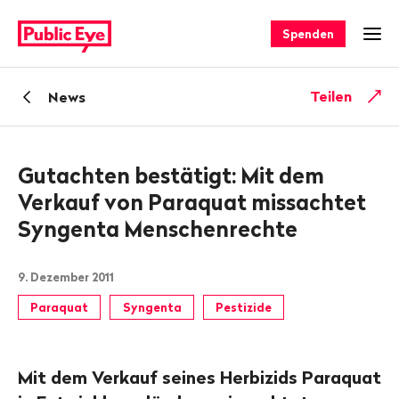
Navigieren
Schnellnavigation
auf
Spenden
Men
publiceye.ch
Zurück
Teilen
News
zu
Gutachten bestätigt: Mit dem
Verkauf von Paraquat missachtet
Syngenta Menschenrechte
9. Dezember 2011
Paraquat
Syngenta
Pestizide
Mit dem Verkauf seines Herbizids Paraquat