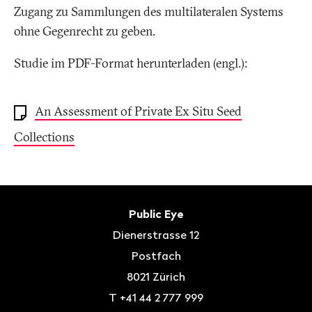
Zugang zu Sammlungen des multilateralen Systems
ohne Gegenrecht zu geben.
Studie im PDF-Format herunterladen (engl.):
An Assessment of Private Ex Situ Seed
Collections
Fusszeile
Kontakt
Public Eye
Dienerstrasse 12
Postfach
8021
Zürich
T
+41 44 2 777 999