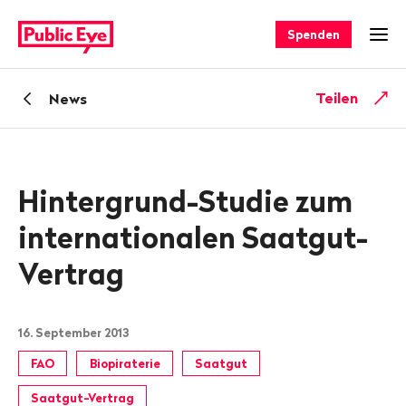
Navigieren
Schnellnavigation
auf
Spenden
Men
publiceye.ch
Zurück
Teilen
News
zu
Hintergrund-Studie zum
internationalen Saatgut-
Vertrag
16. September 2013
FAO
Biopiraterie
Saatgut
Saatgut-Vertrag