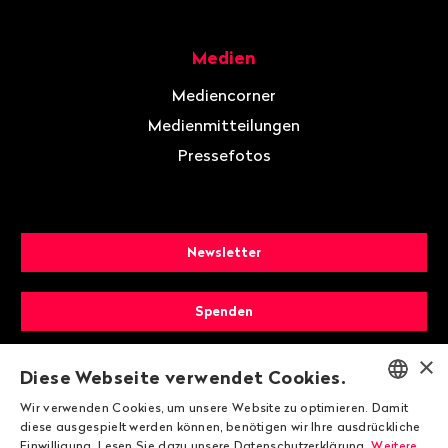
Medien
Mediencorner
Medienmitteilungen
Pressefotos
Newsletter
Spenden
×
Mitglied werden
Diese Webseite verwendet Cookies.
Wir verwenden Cookies, um unsere Website zu optimieren. Damit
ENGLISH
diese ausgespielt werden können, benötigen wir Ihre ausdrückliche
Einwilligung. Lesen Sie dazu unsere Datenschutzerklärung.
Weitere