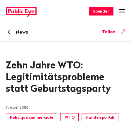
Navigieren
Schnellnavigation
auf
Spenden
Men
publiceye.ch
Zurück
Teilen
News
zu
Zehn Jahre WTO:
Legitimitätsprobleme
statt Geburtstagsparty
7. April 2006
Politique commerciale
WTO
Handelspolitik