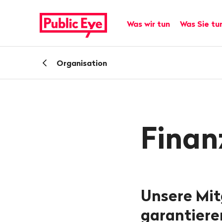
Navigieren
Schnellnavigation
auf
Hauptnavigation
Was wir tun
Was Sie tu
publiceye.ch
Zurück
Organisation
zu
Finan
Unsere Mit
garantiere