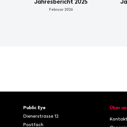
Jahresbericht 2025
Ja
Februar 2026
Fusszeile
Kontakt
Navigat
Public Eye
Über un
Dienerstrasse 12
Kontak
Postfach