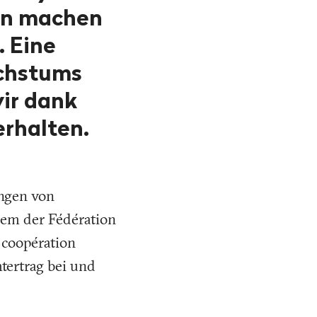
den machen
. Eine
achstums
wir dank
erhalten.
ngen von
rem der Fédération
 coopération
tertrag bei und