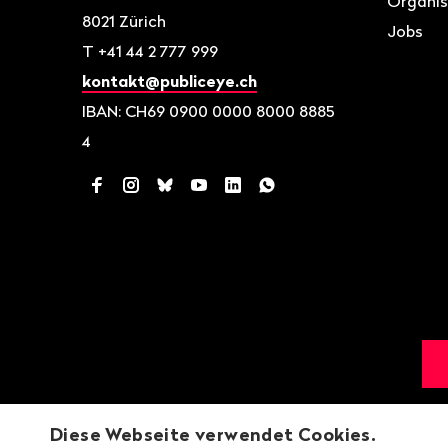
Organis
8021
Zürich
Jobs
T
+41 44 2 777 999
kontakt@publiceye.ch
IBAN: CH69 0900 0000 8000 8885
4
Facebook
Instagram
Bluesky
YouTube
LinkedIn
WhatsApp
Diese Webseite verwendet Cookies.