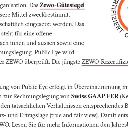
ganisation. Das
Zewo-Gütesiegel
nsere Mittel zweckbestimmt,
chaftlich eingesetzt werden. Das
teht für eine offene
ch innen und aussen sowie eine
nungslegung. Public Eye wird
er ZEWO überprüft. Die jüngste
ZEWO-Rezertifizi
ng von Public Eye erfolgt in Übereinstimmung m
n zur Rechnungslegung von
Swiss GAAP FER
(Ke
 den tatsächlichen Verhältnissen entsprechendes B
- und Ertragslage (true and fair view). Damit ent
WO. Lesen Sie für mehr Informationen den
Jahres