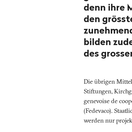
denn ihre 
den grösst
zunehmend
bilden zud
des grosse
Die übrigen Mitt
Stiftungen, Kirch
genevoise de coop
(Fedevaco). Staatl
werden nur projekt