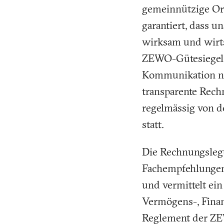
gemeinnützige Or
garantiert, dass u
wirksam und wirts
ZEWO-Gütesiegel s
Kommunikation na
transparente Rech
regelmässig von d
statt.
Die Rechnungslegu
Fachempfehlunge
und vermittelt ein
Vermögens-, Finanz
Reglement der ZE