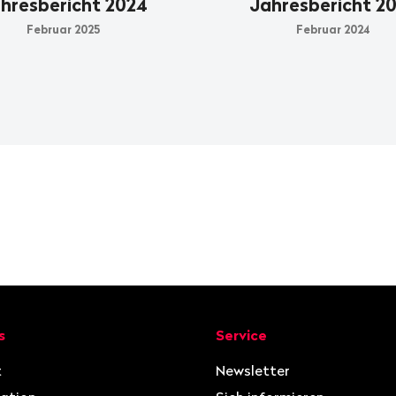
hresbericht 2024
Jahresbericht 2
Februar 2025
Februar 2024
ion
s
Service
t
Newsletter