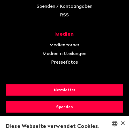
Spenden / Kontoangaben
RSS
Medien
Mediencorner
Medienmitteilungen
Pressefotos
Newsletter
Spenden
×
Mitglied werden
Diese Webseite verwendet Cookies.