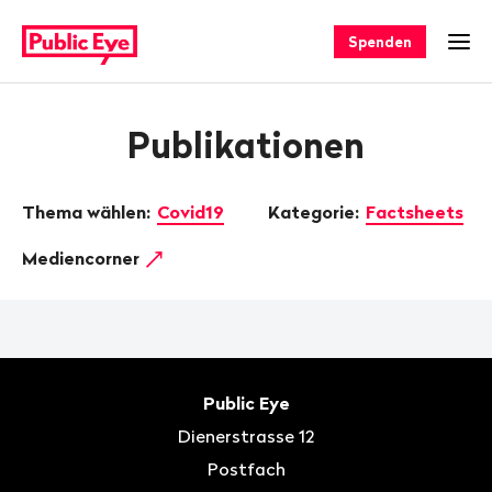
Navigieren
Schnellnavigation
auf
Spenden
Men
publiceye.ch
Publikationen
Thema wählen:
Covid19
Kategorie:
Factsheets
Mediencorner
Fusszeile
Kontakt
Public Eye
Dienerstrasse 12
Postfach