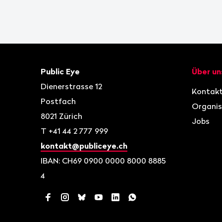
Fusszeile
Kontakt
Navigat
Public Eye
Über un
Dienerstrasse 12
Kontak
Postfach
Organis
8021
Zürich
Jobs
T
+41 44 2 777 999
kontakt@publiceye.ch
IBAN: CH69 0900 0000 8000 8885
4
Facebook
Instagram
Bluesky
YouTube
LinkedIn
WhatsApp