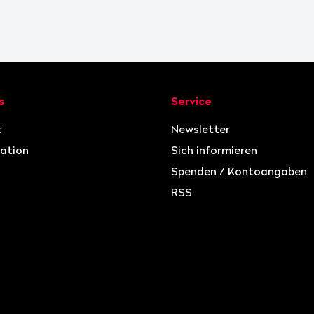
ion
s
Service
t
Newsletter
ation
Sich informieren
Spenden / Kontoangaben
RSS