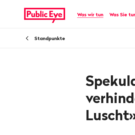
Navigieren
Schnellnavigation
auf
Hauptnavigation
Was wir tun
Was Sie tu
publiceye.ch
Zurück
Standpunkte
zu
Spekul
verhind
Luscht