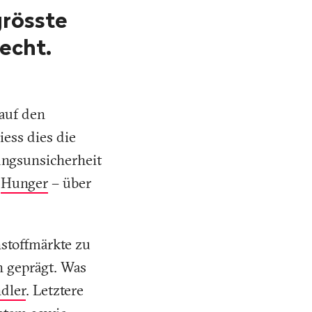
grösste
echt.
 auf den
ess dies die
ungsunsicherheit
n
Hunger
– über
stoffmärkte zu
 geprägt. Was
ndler
. Letztere