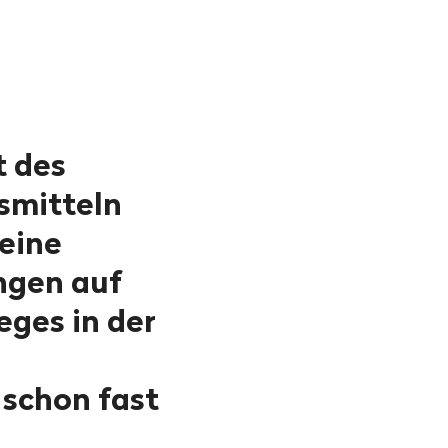
t des
smitteln
keine
ngen auf
eges in der
 schon fast