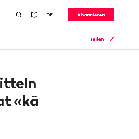
Reports & Flyer
SPRACHE WECHSELN. AKTUELL GEW
DE
Abonnieren
Suchformular öffnen
Teilen
tteln
at «kä