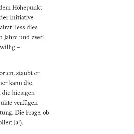
f dem Höhepunkt
er Initiative
rat liess dies
en Jahre und zwei
willig –
rten, staubt er
aher kann die
 die hiesigen
dukte verfügen
tung. Die Frage, ob
ler: Ja!).