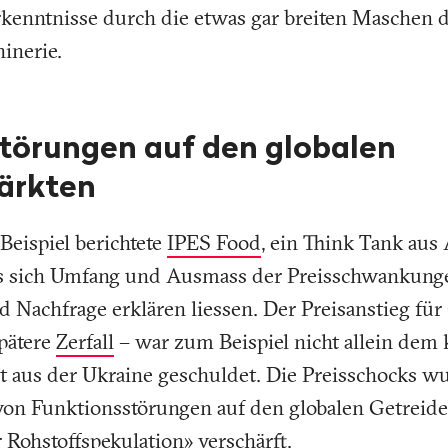
Erkenntnisse durch die etwas gar breiten Maschen 
inerie.
törungen auf den globalen
ärkten
eispiel berichtete
IPES Food
, ein Think Tank aus
s sich Umfang und Ausmass der Preisschwankunge
 Nachfrage erklären liessen. Der Preisanstieg für
pätere
Zerfall
– war zum Beispiel nicht allein dem 
 aus der Ukraine geschuldet. Die Preisschocks w
von Funktionsstörungen auf den globalen Getreid
r Rohstoffspekulation» verschärft.