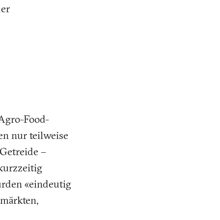
der
 Agro-Food-
n nur teilweise
 Getreide –
kurzzeitig
urden «eindeutig
emärkten,