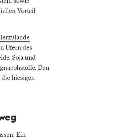
ystem sowie
iellen Vorteil
ierzulande
en Ufern des
ide, Soja und
grarrohstoffe. Den
 die hiesigen
 weg
assen. Ein