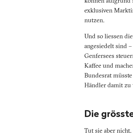
können aufgrund i
exklusiven Marktin
nutzen.
Und so liessen di
angesiedelt sind –
Genfersees steuer
Kaffee und machen
Bundesrat müsste 
Händler damit zu 
Die grösst
Tut sie aber nicht