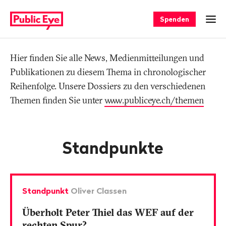
Navigieren
Schnellnavigation
auf
Spenden
Men
publiceye.ch
Hier finden Sie alle News, Medienmitteilungen und
Tag
Publikationen zu diesem Thema in chronologischer
Reihenfolge. Unsere Dossiers zu den verschiedenen
Themen finden Sie unter
www.publiceye.ch/themen
Standpunkte
Standpunkt
Oliver Classen
Überholt Peter Thiel das WEF auf der
rechten Spur?