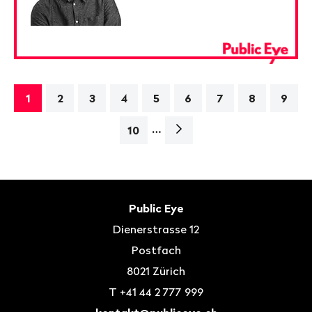
1
2
3
4
5
6
7
8
9
…
Nächste
10
Seite>
Fusszeile
Kontakt
Public Eye
Dienerstrasse 12
Postfach
8021
Zürich
T
+41 44 2 777 999