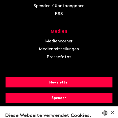
Spenden / Kontoangaben
RSS
Medien
Mediencorner
Medienmitteilungen
Pressefotos
Newsletter
Spenden
×
Mitglied werden
Diese Webseite verwendet Cookies.