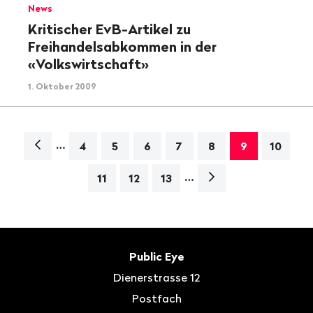
News
Kritischer EvB-Artikel zu
Freihandelsabkommen in der
«Volkswirtschaft»
1. Oktober 2009
…
Navigation
4
5
6
7
8
9
10
…
Nächste
11
12
13
Seite>
Fusszeile
Kontakt
Public Eye
Dienerstrasse 12
Postfach