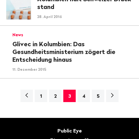
stand
28. April 2016
News
Glivec in Kolumbien: Das
Gesundheitsministerium zögert die
Entscheidung hinaus
11. Dezember 2015
Navigation
Nächste
1
2
3
4
5
Seite>
Fusszeile
Kontakt
Public Eye