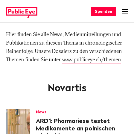
Navigieren
Schnellnavigation
auf
Spenden
Men
publiceye.ch
Hier finden Sie alle News, Medienmitteilungen und
Tag
Publikationen zu diesem Thema in chronologischer
Reihenfolge. Unsere Dossiers zu den verschiedenen
Themen finden Sie unter
www.publiceye.ch/themen
Novartis
News
ARD1: Pharmariese testet
Medikamente an polnischen