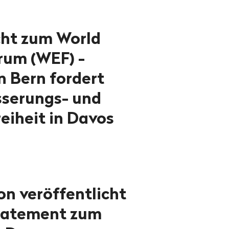
cht zum World
rum (WEF) -
n Bern fordert
serungs- und
iheit in Davos
n veröffentlicht
tatement zum