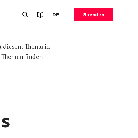
Reports & Flyer
SPRACHE WECHSELN. AKTUELL G
DE
Spenden
Suchformular öffnen
zu diesem Thema in
n Themen finden
ds