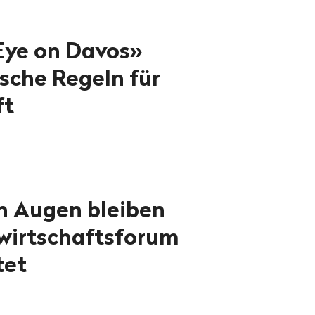
Eye on Davos»
ische Regeln für
ft
en Augen bleiben
wirtschaftsforum
tet