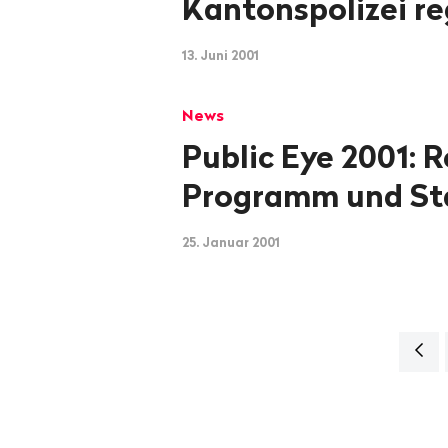
Kantonspolizei reg
13. Juni 2001
News
Public Eye 2001: 
Programm und St
25. Januar 2001
Navi