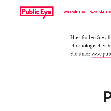
Navigieren
Schnellnavigation
auf
Hauptnavigation
Was wir tun
Was Sie tu
publiceye.ch
Tag
Hier finden Sie a
chronologischer R
Sie unter
www.pub
P