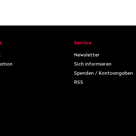
ion
s
Service
t
Newsletter
ation
Sich informieren
Spenden / Kontoangaben
RSS