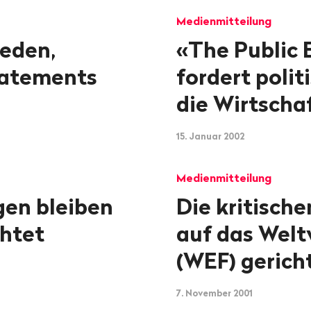
Medienmitteilung
Reden,
«The Public 
atements
fordert polit
die Wirtscha
15. Januar 2002
Medienmitteilung
gen bleiben
Die kritisch
chtet
auf das Welt
(WEF) gerich
7. November 2001