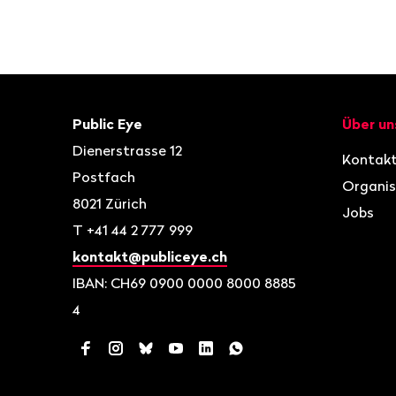
Fusszeile
Kontakt
Navigat
Public Eye
Über un
Dienerstrasse 12
Kontak
Postfach
Organis
8021
Zürich
Jobs
T
+41 44 2 777 999
kontakt@publiceye.ch
IBAN: CH69 0900 0000 8000 8885
4
Facebook
Instagram
Bluesky
YouTube
LinkedIn
WhatsApp