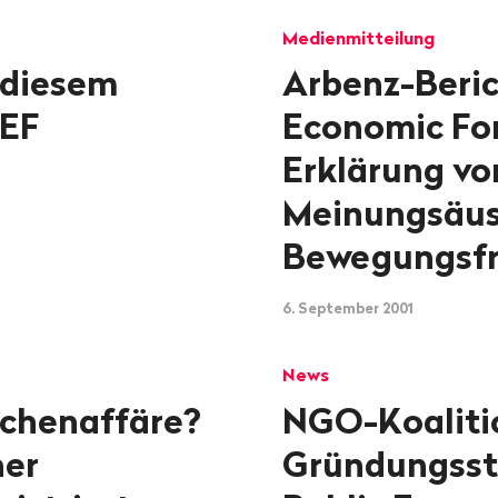
Medienmitteilung
 diesem
Arbenz-Beri
WEF
Economic Fo
Erklärung vo
Meinungsäus
Bewegungsfre
6. September 2001
News
ichenaffäre?
NGO-Koalitio
ner
Gründungss