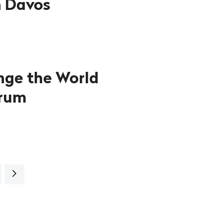
n Davos
nge the World
orum
Nächste
Seite>