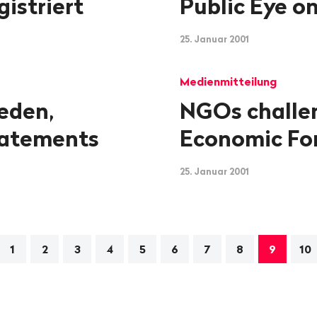
istriert
Public Eye o
25. Januar 2001
Medienmitteilung
Reden,
NGOs challe
atements
Economic F
25. Januar 2001
gation
1
2
3
4
5
6
7
8
9
10