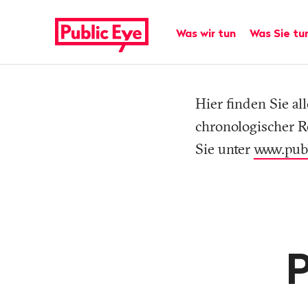
Navigieren
Schnellnavigation
auf
Hauptnavigation
Was wir tun
Was Sie tu
publiceye.ch
Tag
Hier finden Sie a
chronologischer R
Sie unter
www.pub
P