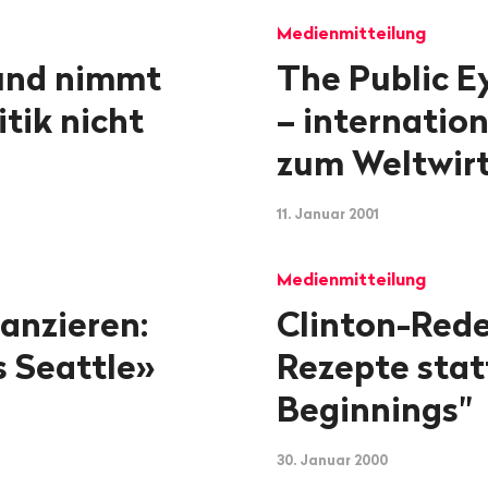
Medienmitteilung
und nimmt
The Public E
tik nicht
– internati
zum Weltwir
11. Januar 2001
Medienmitteilung
anzieren:
Clinton-Rede
s Seattle»
Rezepte stat
Beginnings"
30. Januar 2000