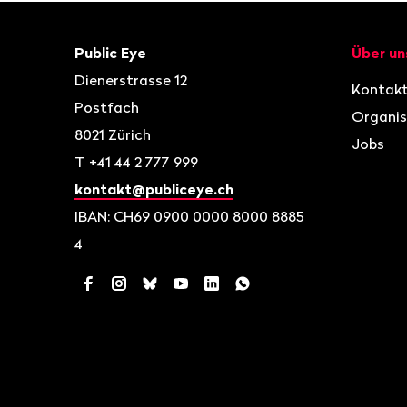
Fusszeile
Kontakt
Navigat
Public Eye
Über un
Dienerstrasse 12
Kontak
Postfach
Organis
8021
Zürich
Jobs
T
+41 44 2 777 999
kontakt@publiceye.ch
IBAN: CH69 0900 0000 8000 8885
4
Facebook
Instagram
Bluesky
YouTube
LinkedIn
WhatsApp