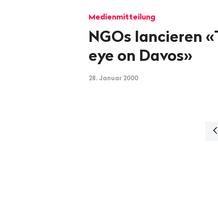
Medienmitteilung
NGOs lancieren «
eye on Davos»
28. Januar 2000
N