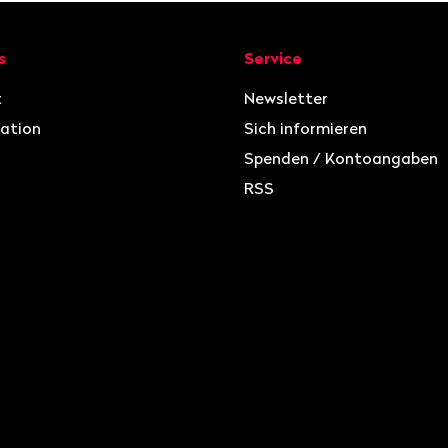
ion
s
Service
t
Newsletter
ation
Sich informieren
Spenden / Kontoangaben
RSS