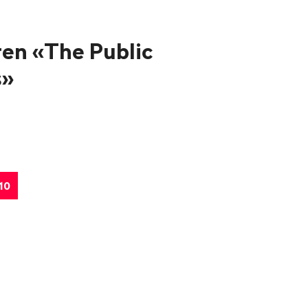
en «The Public
s»
10