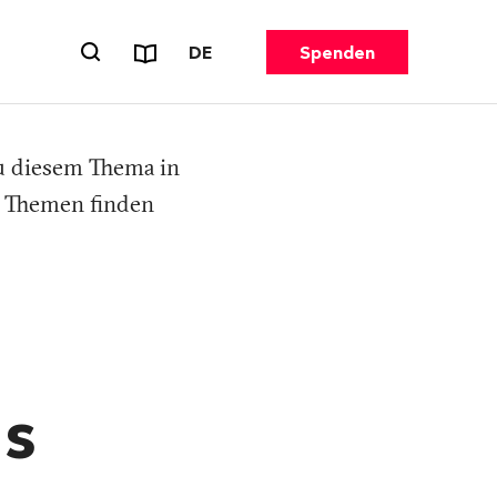
Reports & Flyer
SPRACHE WECHSELN. AKTUELL G
DE
Spenden
Suchformular öffnen
zu diesem Thema in
n Themen finden
ds