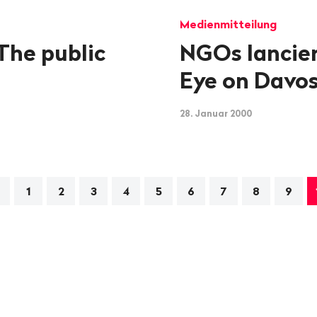
Medienmitteilung
The public
NGOs lancier
Eye on Davo
28. Januar 2000
avigation
1
2
3
4
5
6
7
8
9