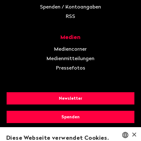
Spenden / Kontoangaben
RSS
Medien
Mediencorner
Medienmitteilungen
Pressefotos
Newsletter
Spenden
×
Mitglied werden
Diese Webseite verwendet Cookies.