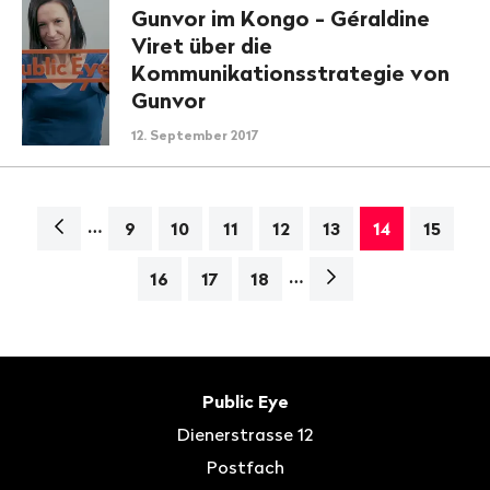
Gunvor im Kongo - Géraldine
Viret über die
Kommunikationsstrategie von
Gunvor
12. September 2017
…
Navigation
9
10
11
12
13
14
15
…
Nächste
16
17
18
Seite>
Fusszeile
Kontakt
Public Eye
Dienerstrasse 12
Postfach