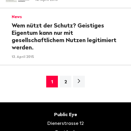
News
Wem nützt der Schutz? Geistiges
Eigentum kann nur mit
gesellschaftlichem Nutzen legitimiert
werden.
13. April 2015
Nächste
1
2
Seite>
Fusszeile
Kontakt
Public Eye
Dienerstrasse 12