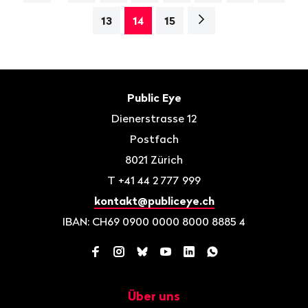
Nächste
13
14
15
Seite>
Fusszeile
Kontakt
Public Eye
Dienerstrasse 12
Postfach
8021
Zürich
T
+41 44 2 777 999
kontakt@publiceye.ch
IBAN: CH69 0900 0000 8000 8885 4
Facebook
Instagram
Bluesky
YouTube
LinkedIn
WhatsApp
Über uns
Navigation