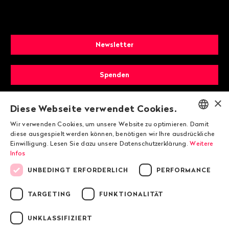
Newsletter
Spenden
×
Mitglied werden
Diese Webseite verwendet Cookies.
Wir verwenden Cookies, um unsere Website zu optimieren. Damit
ENGLISH
diese ausgespielt werden können, benötigen wir Ihre ausdrückliche
Einwilligung. Lesen Sie dazu unsere Datenschutzerklärung.
Weitere
DEUTSCH
Infos
FRANÇAIS
UNBEDINGT ERFORDERLICH
PERFORMANCE
TARGETING
FUNKTIONALITÄT
© 2026 Public Eye
UNKLASSIFIZIERT