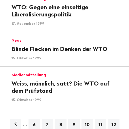
WTO: Gegen eine einseitige
Liberalisierungspolitik
17. November 1999
News
Blinde Flecken im Denken der WTO
15. Oktober 1999
Medienmitteilung
Weiss, männlich, satt? Die WTO auf
dem Prüfstand
15. Oktober 1999
…
Navigation
6
7
8
9
10
11
12