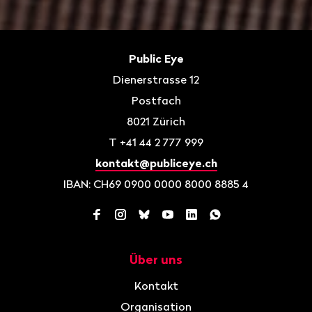
Fusszeile
Kontakt
Public Eye
Dienerstrasse 12
Postfach
8021
Zürich
T
+41 44 2 777 999
kontakt@publiceye.ch
IBAN: CH69 0900 0000 8000 8885 4
Facebook
Instagram
Bluesky
YouTube
LinkedIn
WhatsApp
Über uns
Navigation
Kontakt
Organisation