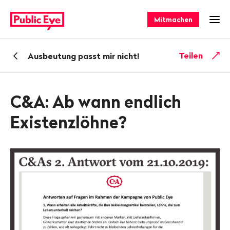
Navigieren
Schnellnavigation
auf
Mitmachen
Men
publiceye.ch
Zurück
Teilen
Ausbeutung passt mir nicht!
zu
C&A: Ab wann endlich
Existenzlöhne?