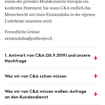
einem der grössten Modekonzerne Europas ein
konkretes Statement, bis wann C&A endlich das
Menschrecht auf einen Existenzlohn in der eigenen
Lieferkette umsetzen wird.
Freundliche Grüsse
existenzlohn@publiceye.ch
Weitere
Informationen
1. Antwort von C&A (26.9.2019) und unsere
-
Nachfrage
Details
anzeigen
Was wir von C&A schon wissen
-
Details
anzeigen
Was wir von C&A wissen wollen: Anfrage
-
an den Kundendienst
Details