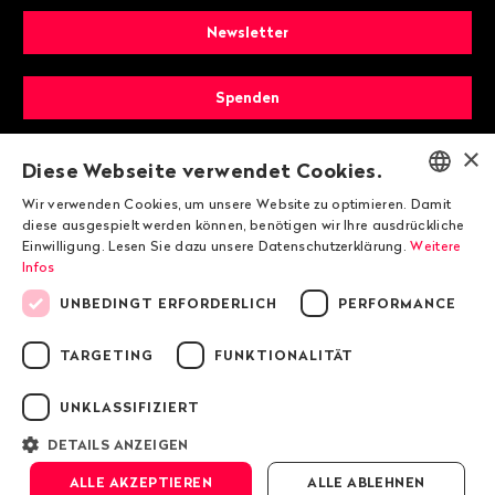
Newsletter
Spenden
×
Mitglied werden
Diese Webseite verwendet Cookies.
Wir verwenden Cookies, um unsere Website zu optimieren. Damit
ENGLISH
diese ausgespielt werden können, benötigen wir Ihre ausdrückliche
Einwilligung. Lesen Sie dazu unsere Datenschutzerklärung.
Weitere
DEUTSCH
Infos
FRANÇAIS
UNBEDINGT ERFORDERLICH
PERFORMANCE
TARGETING
FUNKTIONALITÄT
© 2026 Public Eye
UNKLASSIFIZIERT
Impressum
DETAILS ANZEIGEN
Datenschutzrichtlinie von Public Eye
ALLE AKZEPTIEREN
ALLE ABLEHNEN
AGB