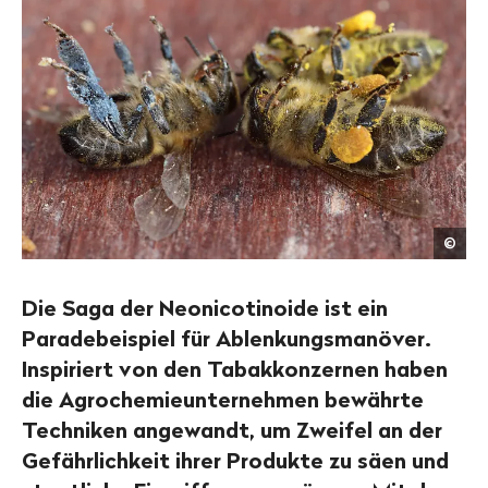
Caro
©
Sorg
/
Keys
Die Saga der Neonicotinoide ist ein
Paradebeispiel für Ablenkungsmanöver.
Inspiriert von den Tabakkonzernen haben
die Agrochemieunternehmen bewährte
Techniken angewandt, um Zweifel an der
Gefährlichkeit ihrer Produkte zu säen und