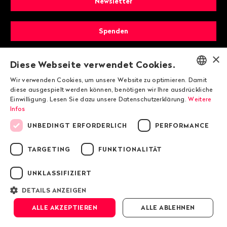
Newsletter
Spenden
×
Mitglied werden
Diese Webseite verwendet Cookies.
Wir verwenden Cookies, um unsere Website zu optimieren. Damit
ENGLISH
diese ausgespielt werden können, benötigen wir Ihre ausdrückliche
Einwilligung. Lesen Sie dazu unsere Datenschutzerklärung.
Weitere
DEUTSCH
Infos
FRANÇAIS
UNBEDINGT ERFORDERLICH
PERFORMANCE
TARGETING
FUNKTIONALITÄT
© 2026 Public Eye
UNKLASSIFIZIERT
Impressum
DETAILS ANZEIGEN
Datenschutzrichtlinie von Public Eye
ALLE AKZEPTIEREN
ALLE ABLEHNEN
AGB