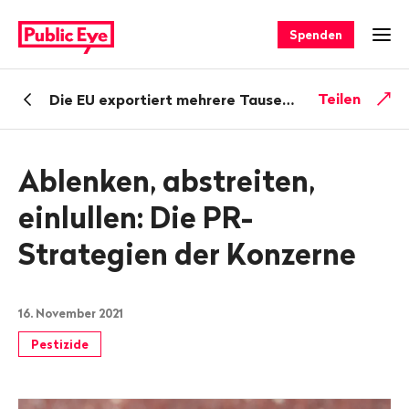
Navigieren
Schnellnavigation
auf
Spenden
Men
publiceye.ch
Zurück
Teilen
Die EU exportiert mehrere Tausend Tonnen «Bienenkiller», die auf ihrem Boden verboten sind
zu
Ablenken, abstreiten,
einlullen: Die PR-
Strategien der Konzerne
16. November 2021
Pestizide