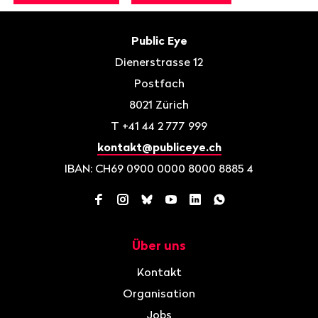
Fusszeile
Kontakt
Public Eye
Dienerstrasse 12
Postfach
8021
Zürich
T
+41 44 2 777 999
kontakt@publiceye.ch
IBAN: CH69 0900 0000 8000 8885 4
Facebook
Instagram
Bluesky
YouTube
LinkedIn
WhatsApp
Über uns
Navigation
Kontakt
Organisation
Jobs