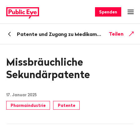
Navigieren
Schnellnavigation
auf
Spenden
Men
publiceye.ch
Zurück
Teilen
Patente und Zugang zu Medikamenten
zu
Missbräuchliche
Sekundärpatente
17. Januar 2025
Pharmaindustrie
Patente