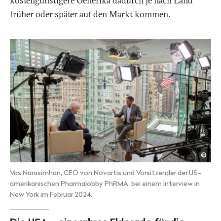
kostengünstigere Generika dadurch je nach Land
früher oder später auf den Markt kommen.
202
©
Bloo
Fina
Vas Narasimhan, CEO von Novartis und Vorsitzender der US-
LP
amerikanischen Pharmalobby PhRMA, bei einem Interview in
New York im Februar 2024.