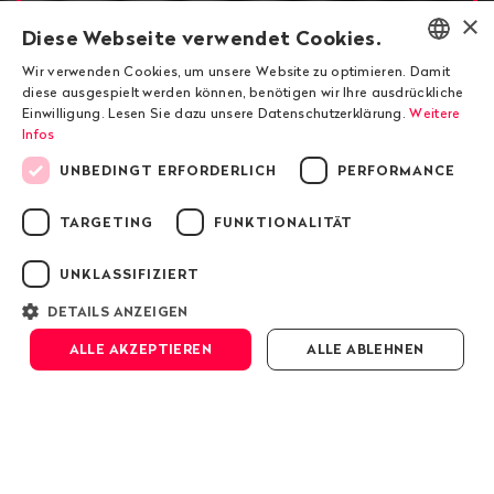
×
Diese Webseite verwendet Cookies.
Wir verwenden Cookies, um unsere Website zu optimieren. Damit
ENGLISH
diese ausgespielt werden können, benötigen wir Ihre ausdrückliche
Evergreening
Einwilligung. Lesen Sie dazu unsere Datenschutzerklärung.
Weitere
DEUTSCH
Infos
Der Missbrauch von
FRANÇAIS
UNBEDINGT ERFORDERLICH
PERFORMANCE
Patenten durch Roche
TARGETING
FUNKTIONALITÄT
gefährdet die Gesundheit
UNKLASSIFIZIERT
DETAILS ANZEIGEN
Scrollen
ALLE AKZEPTIEREN
ALLE ABLEHNEN
Public Eye hat in einer aufwendigen
Pionierstudie erstmals die Roche-Patente