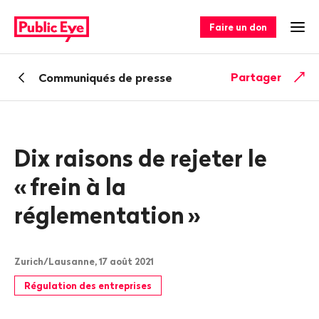
Naviguer
Navigation
sur
rapide
Faire un don
Ouv
publiceye.ch
Retour
Partager
Communiqués de presse
Dix raisons de rejeter le
«
frein à la
réglementation
»
Zurich/Lausanne, 17 août 2021
Régulation des entreprises