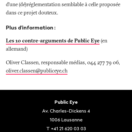
d’une (dé)réglementation semblable à celle proposée
dans ce projet douteux.
Plus d'information
:
Les 10 contre-arguments de Public Eye
(en
allemand)
Oliver Classen, responsable médias, 044 277 79 06,
oliver.classen@publiceye
.
ch
Bas
de
Contact
Public Eye
page
Av. Charles-Dickens 4
1006
Lausanne
T
+41 21 620 03 03