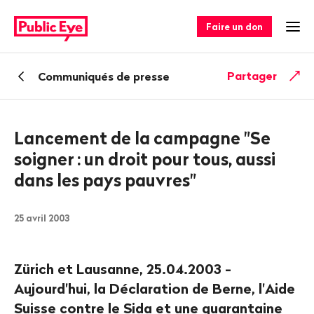
Naviguer
Navigation
sur
rapide
Faire un don
Ouv
publiceye.ch
Retour
Partager
Communiqués de presse
Lancement de la campagne "Se
soigner
: un droit pour tous, aussi
dans les pays pauvres"
25 avril 2003
Zürich et Lausanne, 25.04.2003 -
Aujourd'hui, la Déclaration de Berne, l'Aide
Suisse contre le Sida et une quarantaine