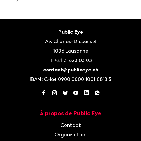
Bas
de
Contact
Public Eye
page
Av. Charles-Dickens 4
1006
Lausanne
T
+41 21 620 03 03
contact@publiceye.ch
IBAN
: CH64 0900 0000 1001 0813 5
Facebook
Instagram
Bluesky
YouTube
LinkedIn
WhatsApp
À propos de Public Eye
Navigation
Contact
Organisation