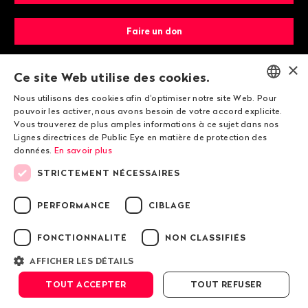
Faire un don
×
Devenir membre
Ce site Web utilise des cookies.
Nous utilisons des cookies afin d'optimiser notre site Web. Pour
ENGLISH
pouvoir les activer, nous avons besoin de votre accord explicite.
Vous trouverez de plus amples informations à ce sujet dans nos
DEUTSCH
Lignes directrices de Public Eye en matière de protection des
données.
En savoir plus
FRANÇAIS
STRICTEMENT NÉCESSAIRES
© 2026 Public Eye
PERFORMANCE
CIBLAGE
FONCTIONNALITÉ
NON CLASSIFIÉS
Mentions légales
Lignes directrices de Public Eye en matière de
AFFICHER LES DÉTAILS
protection des données
TOUT ACCEPTER
TOUT REFUSER
Conditions générales