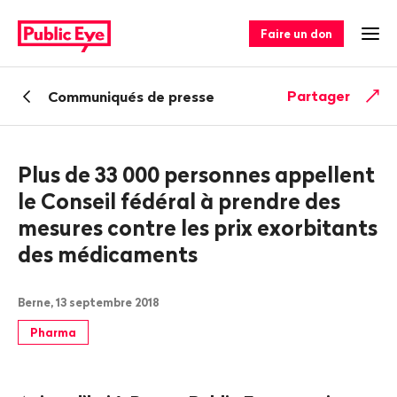
Naviguer
Navigation
sur
rapide
Faire un don
Ouv
publiceye.ch
Retour
Partager
Communiqués de presse
Plus de 33 000 personnes appellent
le Conseil fédéral à prendre des
mesures contre les prix exorbitants
des médicaments
Berne, 13 septembre 2018
Pharma