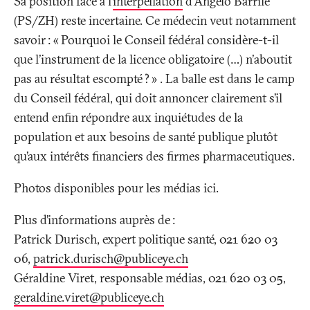
Sa position face à l’
interpellation
d’Angelo Barrile
(PS/ZH) reste incertaine. Ce médecin veut notamment
savoir
: «
Pourquoi le Conseil fédéral considère-t-il
que l'instrument de la licence obligatoire (…) n'aboutit
pas au résultat escompté
?
» . La balle est dans le camp
du Conseil fédéral, qui doit annoncer clairement s’il
entend enfin répondre aux inquiétudes de la
population et aux besoins de santé publique plutôt
qu’aux intérêts financiers des firmes pharmaceutiques.
Photos disponibles pour les médias ici.
Plus d’informations auprès de
:
Patrick Durisch, expert politique santé, 021 620 03
06,
patrick.durisch@publiceye
.
ch
Géraldine Viret, responsable médias, 021 620 03 05,
geraldine.viret@publiceye
.
ch