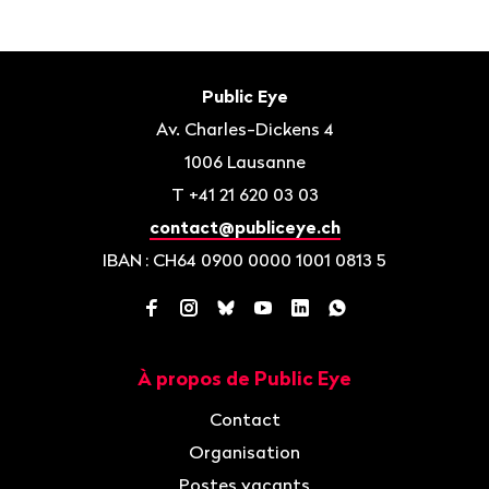
Bas
de
Contact
Public Eye
page
Av. Charles-Dickens 4
1006
Lausanne
T
+41 21 620 03 03
contact@publiceye.ch
IBAN
: CH64 0900 0000 1001 0813 5
Facebook
Instagram
Bluesky
YouTube
LinkedIn
WhatsApp
À propos de Public Eye
Navigation
Contact
Organisation
Postes vacants