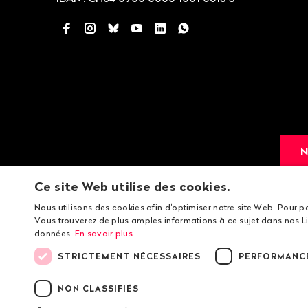
Facebook
Instagram
Bluesky
YouTube
LinkedIn
WhatsApp
N
Ce site Web utilise des cookies.
Nous utilisons des cookies afin d'optimiser notre site Web. Pour p
Vous trouverez de plus amples informations à ce sujet dans nos Li
données.
En savoir plus
STRICTEMENT NÉCESSAIRES
PERFORMANC
© 2026 Public Eye
Ment
NON CLASSIFIÉS