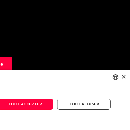
re
×
ENGLISH
DEUTSCH
TOUT ACCEPTER
TOUT REFUSER
FRANÇAIS
n des données
Conditions générales