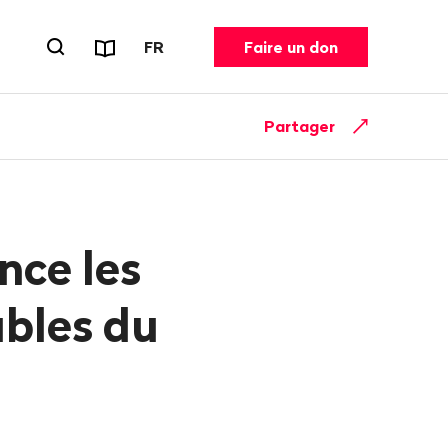
Rapports et dépliants
CHANGER DE LANGUE. LANGUE ACT
FR
Faire un don
Ouvrir le formulaire de recherche
Partager
nce les
ables du