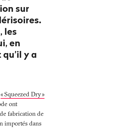
ion sur
érisoires.
 les
i, en
qu’il y a
t
«
Squeezed Dry
»
ode ont
de fabrication de
on importés dans