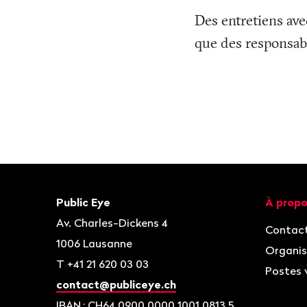
Des entretiens ave
que des responsab
Bas
de
page
Contact
Navigat
Public Eye
À propo
Av. Charles-Dickens 4
Contac
1006
Lausanne
Organis
T
+41 21 620 03 03
Postes 
contact@publiceye.ch
IBAN
: CH64 0900 0000 1001 0813 5