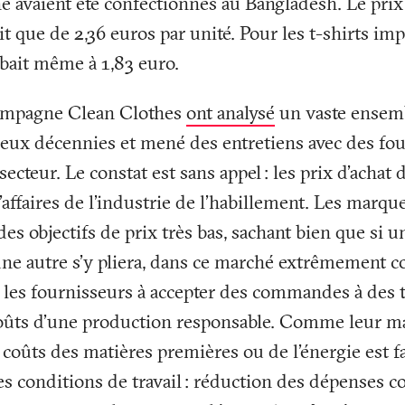
e avaient été confectionnés au Bangladesh. Le pri
it que de 2,36 euros par unité. Pour les t-shirts im
mbait même à 1,83 euro.
Campagne Clean Clothes
ont analysé
un vaste ensem
eux décennies et mené des entretiens avec des fou
secteur. Le constat est sans appel
: les prix d’achat
ffaires de l’industrie de l’habillement. Les marqu
es objectifs de prix très bas, sachant bien que si u
une autre s’y pliera, dans ce marché extrêmement c
t les fournisseurs à accepter des commandes à des t
coûts d’une production responsable. Comme leur m
oûts des matières premières ou de l’énergie est fai
s conditions de travail
: réduction des dépenses co