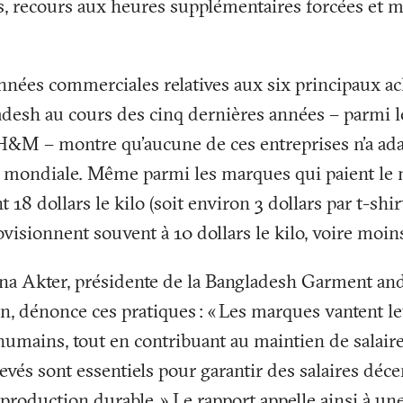
s, recours aux heures supplémentaires forcées et m
nées commerciales relatives aux six principaux ac
desh au cours des cinq dernières années – parmi l
 H&M – montre qu’aucune de ces entreprises n’a ada
ion mondiale. Même parmi les marques qui paient le 
18 dollars le kilo (soit environ 3 dollars par t-shir
ovisionnent souvent à 10 dollars le kilo, voire moin
na Akter, présidente de la Bangladesh Garment and
n, dénonce ces pratiques
: «
Les marques vantent le
humains, tout en contribuant au maintien de salair
levés sont essentiels pour garantir des salaires déce
e production durable.
» Le rapport appelle ainsi à un