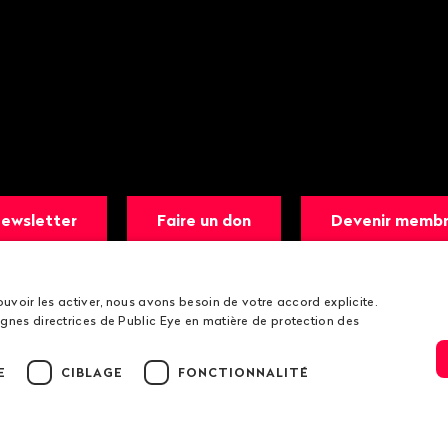
ewsletter
Faire un don
Devenir memb
ouvoir les activer, nous avons besoin de votre accord explicite.
gnes directrices de Public Eye en matière de protection des
E
CIBLAGE
FONCTIONNALITÉ
ions légales
Lignes directrices de Public Eye en matière de protectio