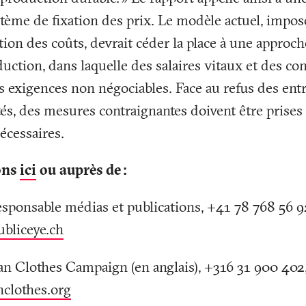
ème de fixation des prix. Le modèle actuel, imposé
tion des coûts, devrait céder la place à une approch
uction, dans laquelle des salaires vitaux et des con
s exigences non négociables. Face au refus des ent
tés, des mesures contraignantes doivent être prise
écessaires.
ons
ici
ou auprès de
:
esponsable médias et publications, +41 78 768 56 9
ubliceye.ch
an Clothes Campaign (en anglais), +316 31 900 402
nclothes
.
org