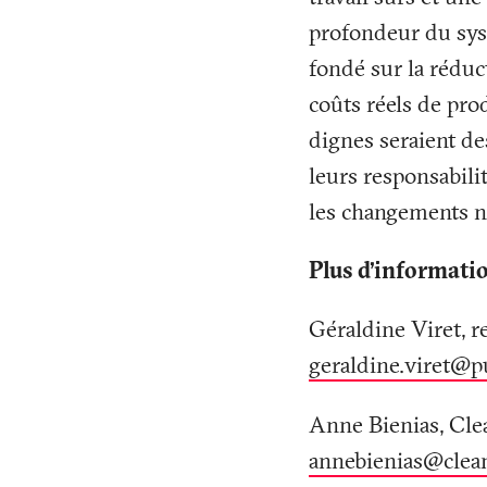
profondeur du syst
fondé sur la réduc
coûts réels de prod
dignes seraient de
leurs responsabili
les changements n
Plus d’informati
Géraldine Viret, r
geraldine.viret@p
Anne Bienias, Cle
annebienias@clea