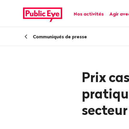
Naviguer
Navigation
sur
rapide
Navigation principale
Nos activités
Agir ave
publiceye.ch
Retour
Communiqués de presse
Prix ca
pratiqu
secteur