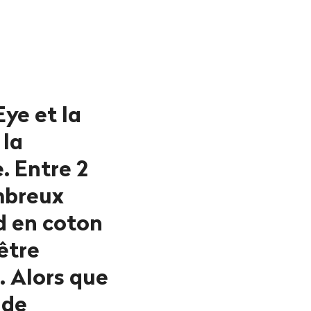
Eye et la
 la
. Entre 2
ombreux
d en coton
 être
. Alors que
 de