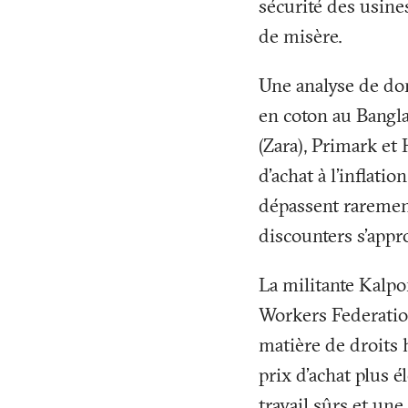
sécurité des usine
de misère.
Une analyse de don
en coton au Bangla
(Zara), Primark et
d’achat à l’inflat
dépassent rarement 
discounters s’appr
La militante Kalpo
Workers Federatio
matière de droits 
prix d’achat plus é
travail sûrs et un