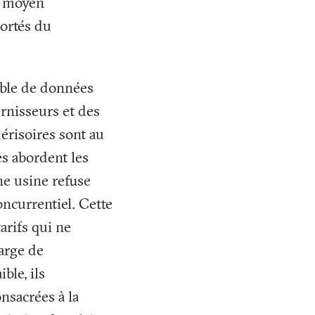
x moyen
portés du
ble de données
rnisseurs et des
 dérisoires sont au
es abordent les
ne usine refuse
oncurrentiel. Cette
arifs qui ne
arge de
ble, ils
nsacrées à la