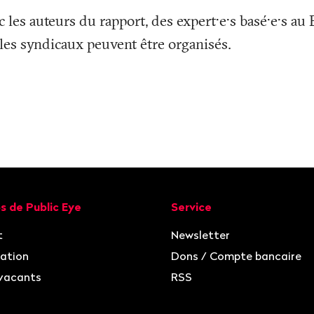
c les auteurs du rapport, des expert·e·s basé·e·s au
les syndicaux peuvent être organisés.
ion
s de Public Eye
Service
t
Newsletter
ation
Dons / Compte bancaire
vacants
RSS