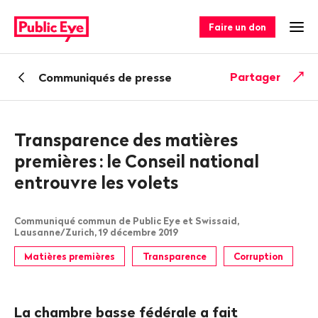
Naviguer
Navigation
sur
rapide
Faire un don
Ouv
publiceye.ch
Retour
Partager
Communiqués de presse
Transparence des matières
premières
: le Conseil national
entrouvre les volets
Communiqué commun de Public Eye et Swissaid,
Lausanne/Zurich, 19 décembre 2019
Matières premières
Transparence
Corruption
La chambre basse fédérale a fait