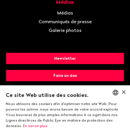
Médias
Médias
Communiqués de presse
Galerie photos
Newsletter
Faire un don
×
Devenir membre
Ce site Web utilise des cookies.
Nous utilisons des cookies afin d'optimiser notre site Web. Pour
ENGLISH
pouvoir les activer, nous avons besoin de votre accord explicite.
Vous trouverez de plus amples informations à ce sujet dans nos
DEUTSCH
Lignes directrices de Public Eye en matière de protection des
données.
En savoir plus
FRANÇAIS