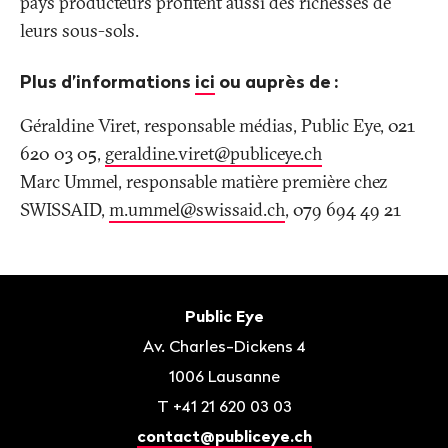
pays producteurs profitent aussi des richesses de
leurs sous-sols.
Plus d’informations
ici
ou auprès de
:
Géraldine Viret, responsable médias, Public Eye, 021
620 03 05,
geraldine.viret@publiceye
.
ch
Marc Ummel, responsable matière première chez
SWISSAID,
m.ummel@swissaid
.
ch
, 079 694 49 21
Bas
de
Contact
Public Eye
page
Av. Charles-Dickens 4
1006
Lausanne
T
+41 21 620 03 03
contact@publiceye.ch