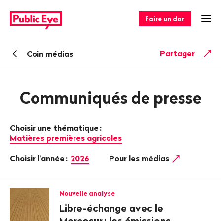
Naviguer
Navigation
sur
rapide
Faire un don
Ouv
publiceye.ch
Retour
Partager
Coin médias
Communiqués de presse
Choisir une thématique
:
Matières premières agricoles
Choisir l'année
:
2026
Pour les médias
Nouvelle analyse
Libre-échange avec le
Mercosur
: les émissions