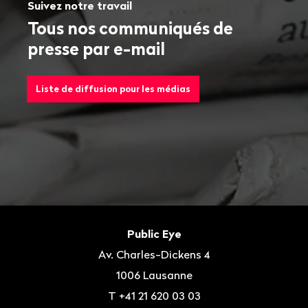
Suivez notre travail
Tous nos communiqués de
presse par e-mail
Liste de diffusion pour les médias
Bas
de
Contact
Public Eye
page
Av. Charles-Dickens 4
1006
Lausanne
T
+41 21 620 03 03