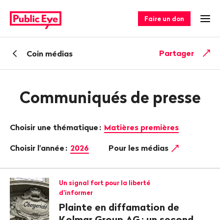
Naviguer
Navigation
sur
rapide
Faire un don
Ouv
publiceye.ch
Retour
Partager
Coin médias
Communiqués de presse
Choisir une thématique
:
Matières premières
Choisir l'année
:
2026
Pour les médias
Un signal fort pour la liberté
d’informer
Plainte en diffamation de
Kolmar Group AG
: un second