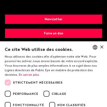
Newsletter
Faire un don
×
Devenir membre
Ce site Web utilise des cookies.
Nous utilisons des cookies afin d'optimiser notre site Web. Pour
ENGLISH
pouvoir les activer, nous avons besoin de votre accord explicite.
Vous trouverez de plus amples informations à ce sujet dans nos
DEUTSCH
Lignes directrices de Public Eye en matière de protection des
données.
En savoir plus
FRANÇAIS
STRICTEMENT NÉCESSAIRES
© 2026 Public Eye
PERFORMANCE
CIBLAGE
FONCTIONNALITÉ
NON CLASSIFIÉS