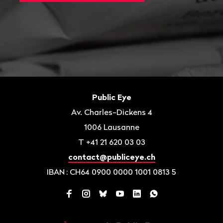
Bas
de
Contact
Public Eye
page
Av. Charles-Dickens 4
1006
Lausanne
T
+41 21 620 03 03
contact@publiceye.ch
IBAN
: CH64 0900 0000 1001 0813 5
Facebook
Instagram
Bluesky
YouTube
LinkedIn
WhatsApp