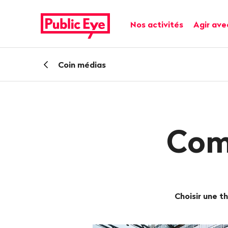
Naviguer
Navigation
sur
rapide
Navigation principale
Nos activités
Agir ave
publiceye.ch
Retour
Coin médias
Com
Choisir une 