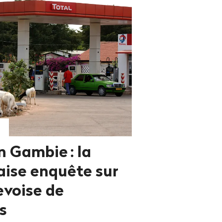
en Gambie
: la
çaise enquête sur
nevoise de
s