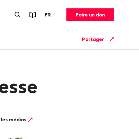
Rapports et dépliants
CHANGER DE LANGUE. LANGUE ACT
FR
Faire un don
Ouvrir le formulaire de recherche
Partager
esse
 les médias