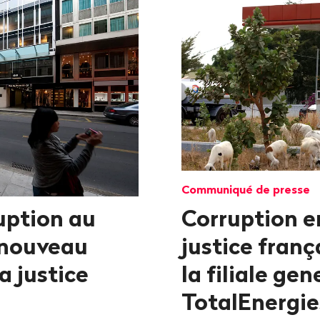
Communiqué de presse
uption au
Corruption 
 nouveau
justice fran
a justice
la filiale ge
TotalEnergie