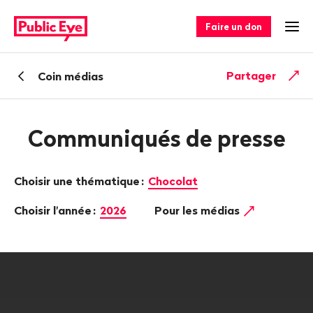
Naviguer
Navigation
sur
rapide
Faire un don
Ouv
publiceye.ch
Retour
Partager
Coin médias
Communiqués de presse
Choisir une thématique
:
Chocolat
Choisir l'année
:
2026
Pour les médias