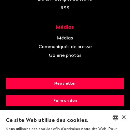
RSS
Médias
Médias
Communiqués de presse
Galerie photos
Newsletter
Faire un don
×
Devenir membre
Ce site Web utilise des cookies.
Nous utilisons des cookies afin d'optimiser notre site Web. Pour