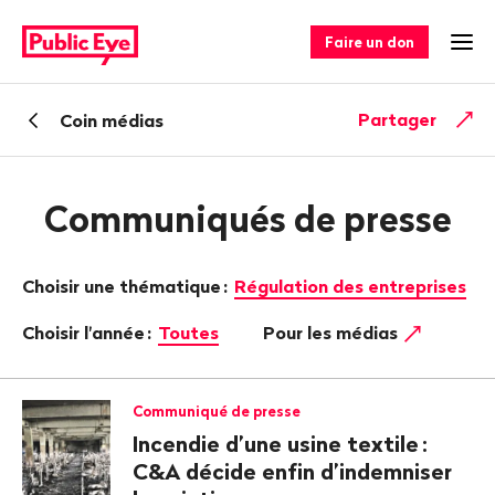
Naviguer
Navigation
sur
rapide
Faire un don
Ouv
publiceye.ch
Retour
Partager
Coin médias
Communiqués de presse
Choisir une thématique
:
Régulation des entreprises
Choisir l'année
:
Toutes
Pour les médias
Communiqué de presse
Incendie d’une usine textile
:
C&A décide enfin d’indemniser