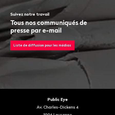
Suivez notre travail
Tous nos communiqués de
presse par e-mail
Liste de diffusion pour les médias
Bas
de
Contact
Public Eye
page
Av. Charles-Dickens 4
1006
Lausanne