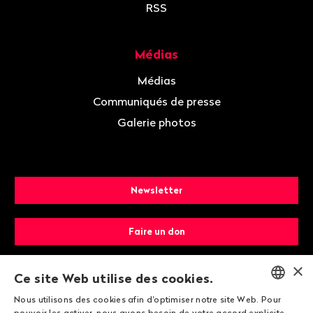
RSS
Médias
Médias
Communiqués de presse
Galerie photos
Newsletter
Faire un don
×
Devenir membre
Ce site Web utilise des cookies.
Nous utilisons des cookies afin d'optimiser notre site Web. Pour
ENGLISH
pouvoir les activer, nous avons besoin de votre accord explicite.