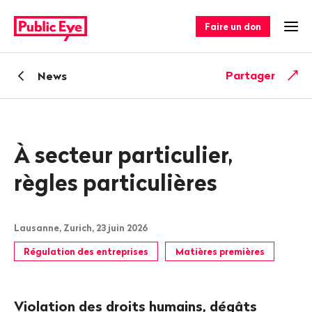
Naviguer
Navigation
sur
rapide
Faire un don
Ouv
publiceye.ch
Retour
Partager
News
À secteur particulier,
règles particulières
Lausanne, Zurich, 23 juin 2026
Régulation des entreprises
Matières premières
Violation des droits humains, dégâts